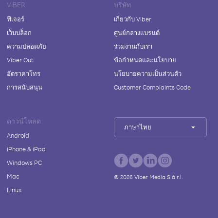
VIBER
บริษัท
ฟีเจอร์
เกี่ยวกับ Viber
เว็บบล็อก
ศูนย์กลางแบรนด์
ความปลอดภัย
ร่วมงานกับเรา
Viber Out
ข้อกำหนดและนโยบาย
อัตราค่าโทร
นโยบายความเป็นส่วนตัว
การสนับสนุน
Customer Complaints Code
ดาวน์โหลด
ภาษาไทย
Android
iPhone & iPad
Windows PC
Mac
©
2026
Viber Media S.à r.l.
Linux