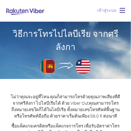
เข้าสู่ระบบ
Togg
navig
วิธีการโทรไปไลบีเรีย จากศรี
ลังกา
ไม่ว่าคุณจะอยู่ที่ไหน คุณก็สามารถโทรด้วยคุณภาพเสียงที่ดี
จากศรีลังกา ไปไลบีเรียได้ ด้วย Viber Out
คุณสามารถโทร
ถึงหมายเลขใดก็ได้ในไลบีเรีย ทั้งหมายเลขโทรศัพท์พื้นฐาน
หรือโทรศัพท์มือถือ ด้วยราคาเริ่มต้นเพียง 59.0 ¢ ต่อนาที
ซื้อแพ็คเกจเครดิตหรือแพ็คเกจการโทร เพื่อรับอัตราค่าโทร