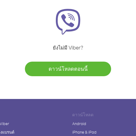
ยังไม่มี Viber?
ดาวน์โหลดตอนนี้
ดาวน์โหลด
 Viber
Android
างแบรนด์
iPhone & iPad