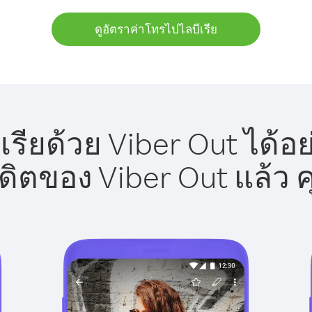
ดูอัตราค่าโทรไปไลบีเรีย
รียด้วย Viber Out ได้อ
รดิตของ Viber Out แล้ว