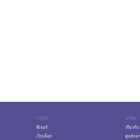
VIBER
บริษัท
ฟีเจอร์
เกี่ยวกับ
เว็บบล็อก
ศูนย์กล