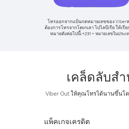
โทรออกจากแป้นกดหมายเลขของ Viber
ต้องการโทรจากโตเกเลา ไปไลบีเรีย ให้เรี
หมายดังต่อไปนี้:
+
+
231
หมายเลขในประเ
เคล็ดลับสำ
Viber Out ให้คุณโทรได้นานขึ้นโด
แพ็คเกจเครดิต