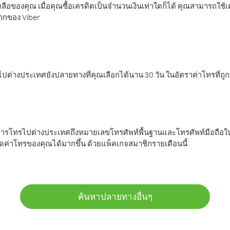
ลือของคุณ เมื่อคุณซื้อเครดิตเป็นจำนวนเงินเท่าใดก็ได้ คุณสามารถใช้
มากของ Viber
ต่างประเทศยังปลายทางที่คุณเลือกได้นาน 30 วัน ในอัตราค่าโทรที่ถู
การโทรไปต่างประเทศถึงหมายเลขโทรศัพท์พื้นฐานและโทรศัพท์มือถือใน
ค่าโทรของคุณได้มากขึ้น ด้วยแพ็คเกจสมาชิกรายเดือนนี้
ค้นหาปลายทางอื่นๆ