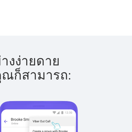
ย่างง่ายดาย
 คุณก็สามารถ: