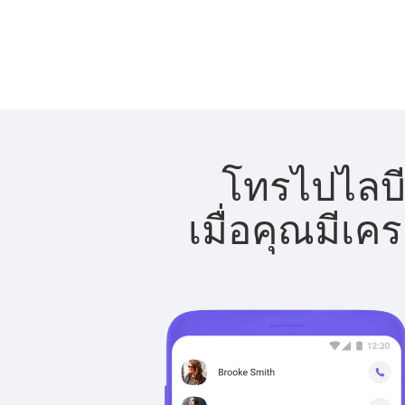
โทรไปไลบีเ
เมื่อคุณมีเค