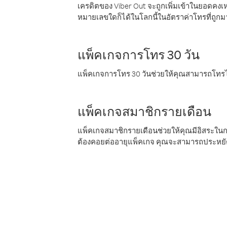
เครดิตของ Viber Out จะถูกเพิ่มเข้าในยอดคงเห
หมายเลขใดก็ได้ในโลกนี้ในอัตราค่าโทรที่ถูก
แพ็คเกจการโทร 30 วัน
แพ็คเกจการโทร 30 วันช่วยให้คุณสามารถโทรไป
แพ็คเกจสมาชิกรายเดือน
แพ็คเกจสมาชิกรายเดือนช่วยให้คุณมีอิสระใน
ต้องคอยต่ออายุแพ็คเกจ คุณจะสามารถประหยัด