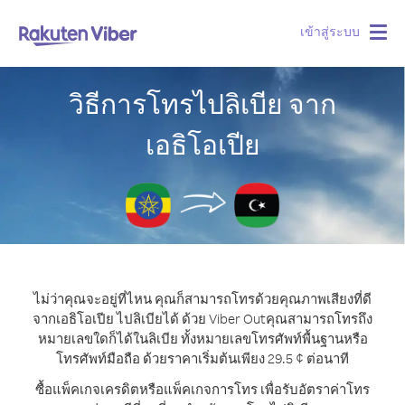
เข้าสู่ระบบ
Togg
navig
วิธีการโทรไปลิเบีย จาก
เอธิโอเปีย
ไม่ว่าคุณจะอยู่ที่ไหน คุณก็สามารถโทรด้วยคุณภาพเสียงที่ดี
จากเอธิโอเปีย ไปลิเบียได้ ด้วย Viber Out
คุณสามารถโทรถึง
หมายเลขใดก็ได้ในลิเบีย ทั้งหมายเลขโทรศัพท์พื้นฐานหรือ
โทรศัพท์มือถือ ด้วยราคาเริ่มต้นเพียง 29.5 ¢ ต่อนาที
ซื้อแพ็คเกจเครดิตหรือแพ็คเกจการโทร เพื่อรับอัตราค่าโทร