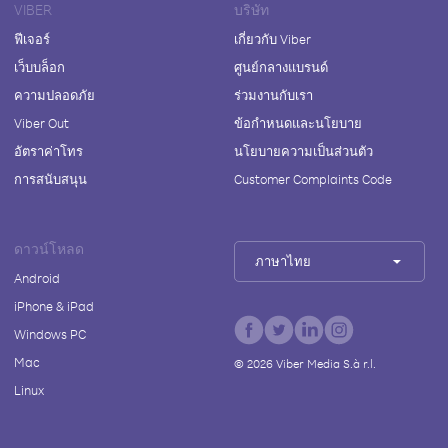
VIBER
บริษัท
ฟีเจอร์
เกี่ยวกับ Viber
เว็บบล็อก
ศูนย์กลางแบรนด์
ความปลอดภัย
ร่วมงานกับเรา
Viber Out
ข้อกำหนดและนโยบาย
อัตราค่าโทร
นโยบายความเป็นส่วนตัว
การสนับสนุน
Customer Complaints Code
ดาวน์โหลด
ภาษาไทย
Android
iPhone & iPad
Windows PC
Mac
©
2026
Viber Media S.à r.l.
Linux