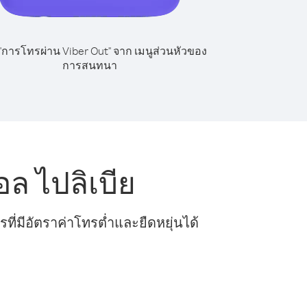
 "การโทรผ่าน Viber Out" จาก เมนูส่วนหัวของ
การสนทนา
ล ไปลิเบีย
ี่มีอัตราค่าโทรต่ำและยืดหยุ่นได้