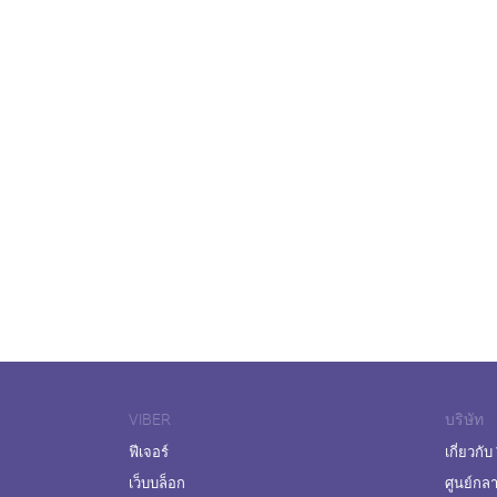
VIBER
บริษัท
ฟีเจอร์
เกี่ยวกับ
เว็บบล็อก
ศูนย์กล