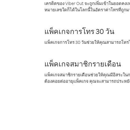
เครดิตของ Viber Out จะถูกเพิ่มเข้าในยอดคงเห
หมายเลขใดก็ได้ในโลกนี้ในอัตราค่าโทรที่ถูก
แพ็คเกจการโทร 30 วัน
แพ็คเกจการโทร 30 วันช่วยให้คุณสามารถโทรไป
แพ็คเกจสมาชิกรายเดือน
แพ็คเกจสมาชิกรายเดือนช่วยให้คุณมีอิสระใน
ต้องคอยต่ออายุแพ็คเกจ คุณจะสามารถประหยัด