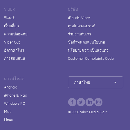
VIBER
บริษัท
ฟีเจอร์
เกี่ยวกับ Viber
เว็บบล็อก
ศูนย์กลางแบรนด์
ความปลอดภัย
ร่วมงานกับเรา
Viber Out
ข้อกำหนดและนโยบาย
อัตราค่าโทร
นโยบายความเป็นส่วนตัว
การสนับสนุน
Customer Complaints Code
ดาวน์โหลด
ภาษาไทย
Android
iPhone & iPad
Windows PC
Mac
©
2026
Viber Media S.à r.l.
Linux