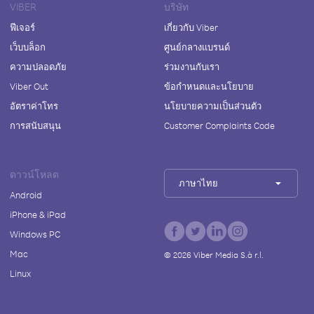
VIBER
บริษัท
ฟีเจอร์
เกี่ยวกับ Viber
เว็บบล็อก
ศูนย์กลางแบรนด์
ความปลอดภัย
ร่วมงานกับเรา
Viber Out
ข้อกำหนดและนโยบาย
อัตราค่าโทร
นโยบายความเป็นส่วนตัว
การสนับสนุน
Customer Complaints Code
ดาวน์โหลด
ภาษาไทย
Android
iPhone & iPad
Windows PC
Mac
©
2026
Viber Media S.à r.l.
Linux