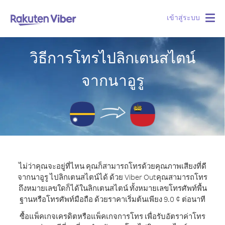
เข้าสู่ระบบ
Togg
navig
วิธีการโทรไปลิกเตนสไตน์
จากนาอูรู
ไม่ว่าคุณจะอยู่ที่ไหน คุณก็สามารถโทรด้วยคุณภาพเสียงที่ดี
จากนาอูรู ไปลิกเตนสไตน์ได้ ด้วย Viber Out
คุณสามารถโทร
ถึงหมายเลขใดก็ได้ในลิกเตนสไตน์ ทั้งหมายเลขโทรศัพท์พื้น
ฐานหรือโทรศัพท์มือถือ ด้วยราคาเริ่มต้นเพียง 9.0 ¢ ต่อนาที
ซื้อแพ็คเกจเครดิตหรือแพ็คเกจการโทร เพื่อรับอัตราค่าโทร