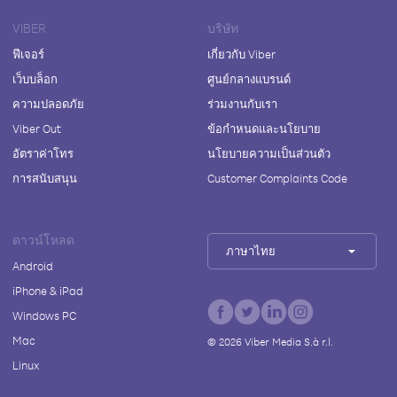
VIBER
บริษัท
ฟีเจอร์
เกี่ยวกับ Viber
เว็บบล็อก
ศูนย์กลางแบรนด์
ความปลอดภัย
ร่วมงานกับเรา
Viber Out
ข้อกำหนดและนโยบาย
อัตราค่าโทร
นโยบายความเป็นส่วนตัว
การสนับสนุน
Customer Complaints Code
ดาวน์โหลด
ภาษาไทย
Android
iPhone & iPad
Windows PC
Mac
©
2026
Viber Media S.à r.l.
Linux