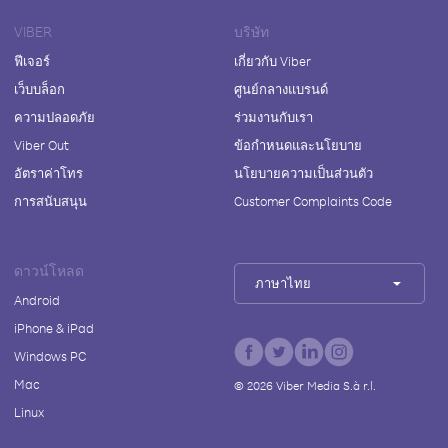
VIBER
บริษัท
ฟีเจอร์
เกี่ยวกับ Viber
เว็บบล็อก
ศูนย์กลางแบรนด์
ความปลอดภัย
ร่วมงานกับเรา
Viber Out
ข้อกำหนดและนโยบาย
อัตราค่าโทร
นโยบายความเป็นส่วนตัว
การสนับสนุน
Customer Complaints Code
ดาวน์โหลด
ภาษาไทย
Android
iPhone & iPad
Windows PC
Mac
©
2026
Viber Media S.à r.l.
Linux