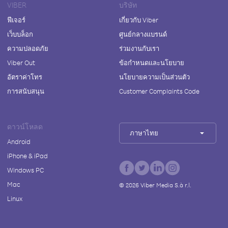
VIBER
บริษัท
ฟีเจอร์
เกี่ยวกับ Viber
เว็บบล็อก
ศูนย์กลางแบรนด์
ความปลอดภัย
ร่วมงานกับเรา
Viber Out
ข้อกำหนดและนโยบาย
อัตราค่าโทร
นโยบายความเป็นส่วนตัว
การสนับสนุน
Customer Complaints Code
ดาวน์โหลด
ภาษาไทย
Android
iPhone & iPad
Windows PC
Mac
©
2026
Viber Media S.à r.l.
Linux