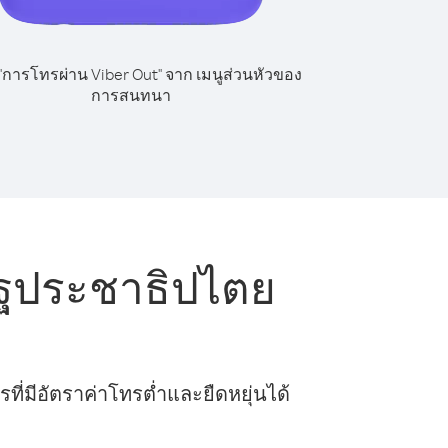
 "การโทรผ่าน Viber Out" จาก เมนูส่วนหัวของ
การสนทนา
ฐประชาธิปไตย
ี่มีอัตราค่าโทรต่ำและยืดหยุ่นได้