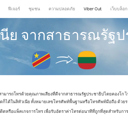
ฟีเจอร์
ชุมชน
ความปลอดภัย
Viber Out
เว็บบล็อก
วเนีย จากสาธารณรั
ณก็สามารถโทรด้วยคุณภาพเสียงที่ดีจากสาธารณรัฐประชาธิปไตยคองโก ไปลิ
ด้ในลิทัวเนีย ทั้งหมายเลขโทรศัพท์พื้นฐานหรือโทรศัพท์มือถือ ด้วยราคา
ดิตหรือแพ็คเกจการโทร เพื่อรับอัตราค่าโทรต่อนาทีที่ถูกที่สุดสำหรับกา