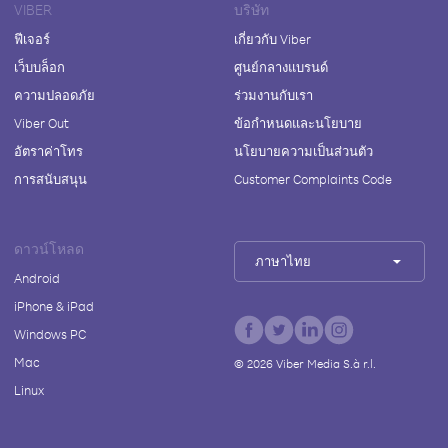
VIBER
บริษัท
ฟีเจอร์
เกี่ยวกับ Viber
เว็บบล็อก
ศูนย์กลางแบรนด์
ความปลอดภัย
ร่วมงานกับเรา
Viber Out
ข้อกำหนดและนโยบาย
อัตราค่าโทร
นโยบายความเป็นส่วนตัว
การสนับสนุน
Customer Complaints Code
ดาวน์โหลด
ภาษาไทย
Android
iPhone & iPad
Windows PC
Mac
©
2026
Viber Media S.à r.l.
Linux