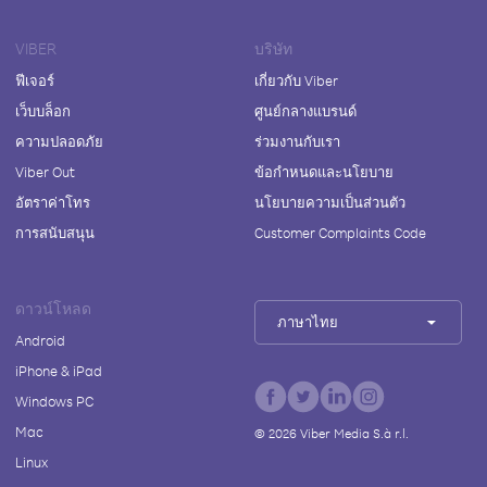
VIBER
บริษัท
ฟีเจอร์
เกี่ยวกับ Viber
เว็บบล็อก
ศูนย์กลางแบรนด์
ความปลอดภัย
ร่วมงานกับเรา
Viber Out
ข้อกำหนดและนโยบาย
อัตราค่าโทร
นโยบายความเป็นส่วนตัว
การสนับสนุน
Customer Complaints Code
ดาวน์โหลด
ภาษาไทย
Android
iPhone & iPad
Windows PC
Mac
©
2026
Viber Media S.à r.l.
Linux