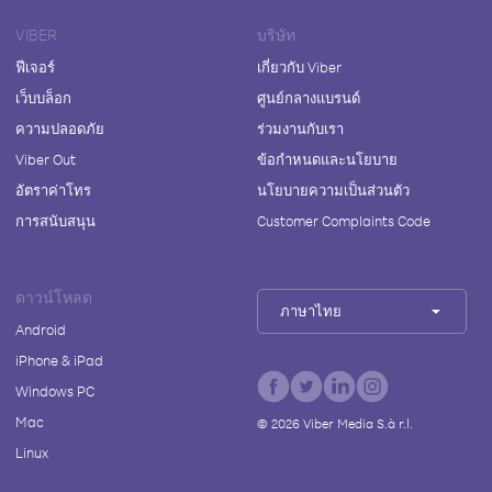
VIBER
บริษัท
ฟีเจอร์
เกี่ยวกับ Viber
เว็บบล็อก
ศูนย์กลางแบรนด์
ความปลอดภัย
ร่วมงานกับเรา
Viber Out
ข้อกำหนดและนโยบาย
อัตราค่าโทร
นโยบายความเป็นส่วนตัว
การสนับสนุน
Customer Complaints Code
ดาวน์โหลด
ภาษาไทย
Android
iPhone & iPad
Windows PC
Mac
©
2026
Viber Media S.à r.l.
Linux