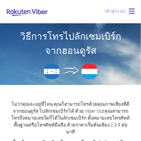
เข้าสู่ระบบ
Togg
navig
วิธีการโทรไปลักเซมเบิร์ก
จากฮอนดูรัส
ไม่ว่าคุณจะอยู่ที่ไหน คุณก็สามารถโทรด้วยคุณภาพเสียงที่ดี
จากฮอนดูรัส ไปลักเซมเบิร์กได้ ด้วย Viber Out
คุณสามารถ
โทรถึงหมายเลขใดก็ได้ในลักเซมเบิร์ก ทั้งหมายเลขโทรศัพท์
พื้นฐานหรือโทรศัพท์มือถือ ด้วยราคาเริ่มต้นเพียง 2.3 ¢ ต่อ
นาที