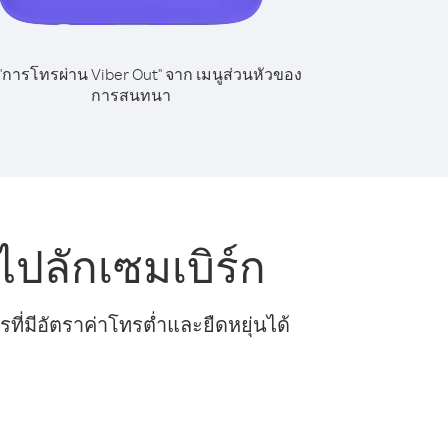
 "การโทรผ่าน Viber Out" จาก เมนูส่วนหัวของ
การสนทนา
ปลักเซมเบิร์ก
ี่มีอัตราค่าโทรต่ำและยืดหยุ่นได้