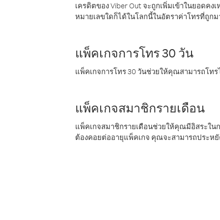
เครดิตของ Viber Out จะถูกเพิ่มเข้าในยอดคงเห
หมายเลขใดก็ได้ในโลกนี้ในอัตราค่าโทรที่ถูก
แพ็คเกจการโทร 30 วัน
แพ็คเกจการโทร 30 วันช่วยให้คุณสามารถโทรไป
แพ็คเกจสมาชิกรายเดือน
แพ็คเกจสมาชิกรายเดือนช่วยให้คุณมีอิสระใน
ต้องคอยต่ออายุแพ็คเกจ คุณจะสามารถประหยัด