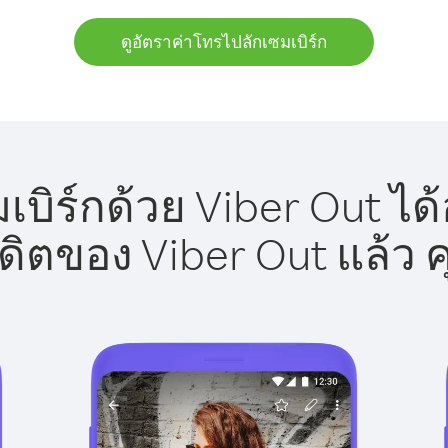
ดูอัตราค่าโทรไปลักเซมเบิร์ก
บิร์กด้วย Viber Out ได
รดิตของ Viber Out แล้ว