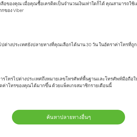
ลือของคุณ เมื่อคุณซื้อเครดิตเป็นจำนวนเงินเท่าใดก็ได้ คุณสามารถใช้
มากของ Viber
ต่างประเทศยังปลายทางที่คุณเลือกได้นาน 30 วัน ในอัตราค่าโทรที่ถู
การโทรไปต่างประเทศถึงหมายเลขโทรศัพท์พื้นฐานและโทรศัพท์มือถือใน
ค่าโทรของคุณได้มากขึ้น ด้วยแพ็คเกจสมาชิกรายเดือนนี้
ค้นหาปลายทางอื่นๆ