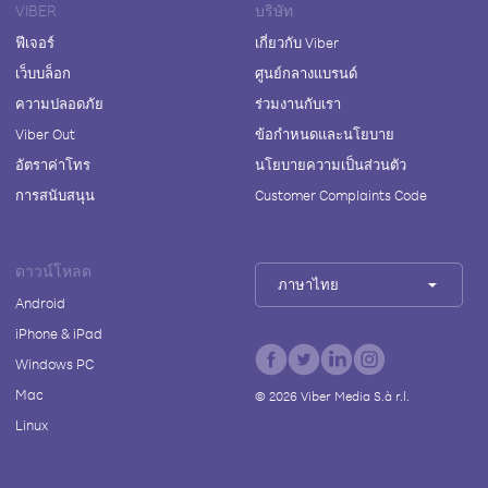
VIBER
บริษัท
ฟีเจอร์
เกี่ยวกับ Viber
เว็บบล็อก
ศูนย์กลางแบรนด์
ความปลอดภัย
ร่วมงานกับเรา
Viber Out
ข้อกำหนดและนโยบาย
อัตราค่าโทร
นโยบายความเป็นส่วนตัว
การสนับสนุน
Customer Complaints Code
ดาวน์โหลด
ภาษาไทย
Android
iPhone & iPad
Windows PC
Mac
©
2026
Viber Media S.à r.l.
Linux