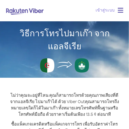
เข้าสู่ระบบ
Togg
navig
วิธีการโทรไปมาเก๊า จาก
แอลจีเรีย
ไม่ว่าคุณจะอยู่ที่ไหน คุณก็สามารถโทรด้วยคุณภาพเสียงที่ดี
จากแอลจีเรีย ไปมาเก๊าได้ ด้วย Viber Out
คุณสามารถโทรถึง
หมายเลขใดก็ได้ในมาเก๊า ทั้งหมายเลขโทรศัพท์พื้นฐานหรือ
โทรศัพท์มือถือ ด้วยราคาเริ่มต้นเพียง 13.5 ¢ ต่อนาที
ซื้อแพ็คเกจเครดิตหรือแพ็คเกจการโทร เพื่อรับอัตราค่าโทร