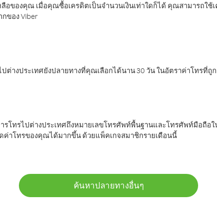
ลือของคุณ เมื่อคุณซื้อเครดิตเป็นจำนวนเงินเท่าใดก็ได้ คุณสามารถใช้
มากของ Viber
ต่างประเทศยังปลายทางที่คุณเลือกได้นาน 30 วัน ในอัตราค่าโทรที่ถู
การโทรไปต่างประเทศถึงหมายเลขโทรศัพท์พื้นฐานและโทรศัพท์มือถือใน
ค่าโทรของคุณได้มากขึ้น ด้วยแพ็คเกจสมาชิกรายเดือนนี้
ค้นหาปลายทางอื่นๆ