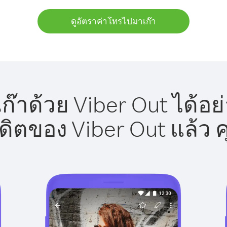
ดูอัตราค่าโทรไปมาเก๊า
๊าด้วย Viber Out ได้อย
รดิตของ Viber Out แล้ว