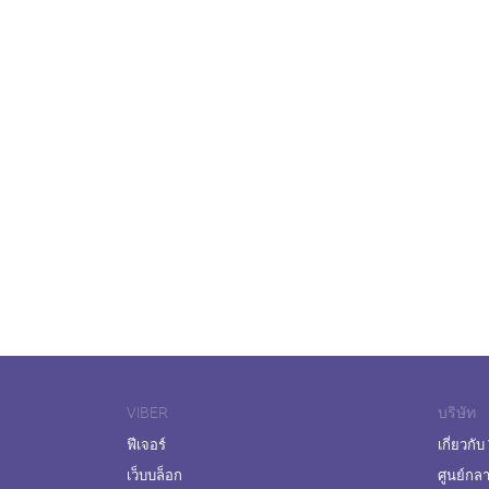
VIBER
บริษัท
ฟีเจอร์
เกี่ยวกับ
เว็บบล็อก
ศูนย์กล