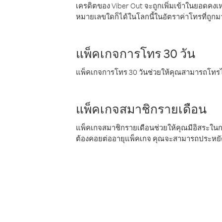
เครดิตของ Viber Out จะถูกเพิ่มเข้าในยอดคงเห
หมายเลขใดก็ได้ในโลกนี้ในอัตราค่าโทรที่ถูก
แพ็คเกจการโทร 30 วัน
แพ็คเกจการโทร 30 วันช่วยให้คุณสามารถโทรไป
แพ็คเกจสมาชิกรายเดือน
แพ็คเกจสมาชิกรายเดือนช่วยให้คุณมีอิสระใน
ต้องคอยต่ออายุแพ็คเกจ คุณจะสามารถประหยัด