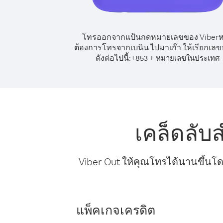
โทรออกจากแป้นกดหมายเลขของ Viber
ต้องการโทรจากเบนิน ไปมาเก๊า ให้เรียกเล
ดังต่อไปนี้:
+
+
853
หมายเลขในประเทศ
เคล็ดลับ
Viber Out ให้คุณโทรได้นานขึ้นโด
แพ็คเกจเครดิต