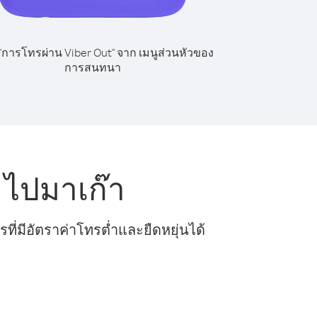
 "การโทรผ่าน Viber Out" จาก เมนูส่วนหัวของ
การสนทนา
 ไปมาเก๊า
ี่มีอัตราค่าโทรต่ำและยืดหยุ่นได้