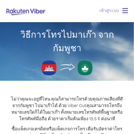
เข้าสู่ระบบ
Togg
navig
วิธีการโทรไปมาเก๊า จาก
กัมพูชา
ไม่ว่าคุณจะอยู่ที่ไหน คุณก็สามารถโทรด้วยคุณภาพเสียงที่ดี
จากกัมพูชา ไปมาเก๊าได้ ด้วย Viber Out
คุณสามารถโทรถึง
หมายเลขใดก็ได้ในมาเก๊า ทั้งหมายเลขโทรศัพท์พื้นฐานหรือ
โทรศัพท์มือถือ ด้วยราคาเริ่มต้นเพียง 13.5 ¢ ต่อนาที
ซื้อแพ็คเกจเครดิตหรือแพ็คเกจการโทร เพื่อรับอัตราค่าโทร