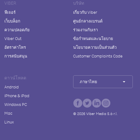
VIBER
บริษัท
ฟีเจอร์
เกี่ยวกับ Viber
เว็บบล็อก
ศูนย์กลางแบรนด์
ความปลอดภัย
ร่วมงานกับเรา
Viber Out
ข้อกำหนดและนโยบาย
อัตราค่าโทร
นโยบายความเป็นส่วนตัว
การสนับสนุน
Customer Complaints Code
ดาวน์โหลด
ภาษาไทย
Android
iPhone & iPad
Windows PC
Mac
©
2026
Viber Media S.à r.l.
Linux