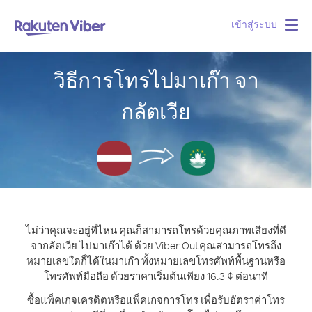
เข้าสู่ระบบ
Togg
navig
วิธีการโทรไปมาเก๊า จา
กลัตเวีย
ไม่ว่าคุณจะอยู่ที่ไหน คุณก็สามารถโทรด้วยคุณภาพเสียงที่ดี
จากลัตเวีย ไปมาเก๊าได้ ด้วย Viber Out
คุณสามารถโทรถึง
หมายเลขใดก็ได้ในมาเก๊า ทั้งหมายเลขโทรศัพท์พื้นฐานหรือ
โทรศัพท์มือถือ ด้วยราคาเริ่มต้นเพียง 16.3 ¢ ต่อนาที
ซื้อแพ็คเกจเครดิตหรือแพ็คเกจการโทร เพื่อรับอัตราค่าโทร