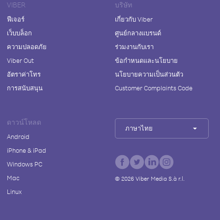
VIBER
บริษัท
ฟีเจอร์
เกี่ยวกับ Viber
เว็บบล็อก
ศูนย์กลางแบรนด์
ความปลอดภัย
ร่วมงานกับเรา
Viber Out
ข้อกำหนดและนโยบาย
อัตราค่าโทร
นโยบายความเป็นส่วนตัว
การสนับสนุน
Customer Complaints Code
ดาวน์โหลด
ภาษาไทย
Android
iPhone & iPad
Windows PC
Mac
©
2026
Viber Media S.à r.l.
Linux