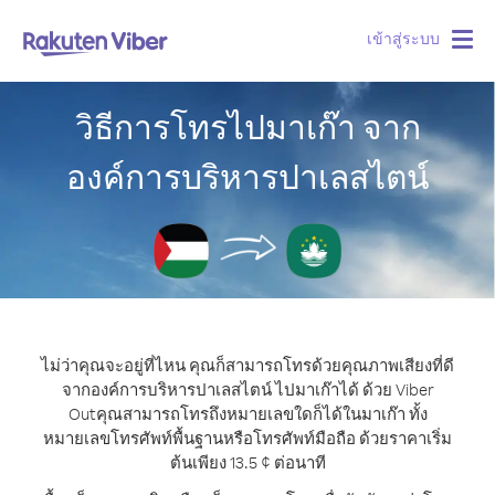
เข้าสู่ระบบ
Togg
navig
วิธีการโทรไปมาเก๊า จาก
องค์การบริหารปาเลสไตน์
ไม่ว่าคุณจะอยู่ที่ไหน คุณก็สามารถโทรด้วยคุณภาพเสียงที่ดี
จากองค์การบริหารปาเลสไตน์ ไปมาเก๊าได้ ด้วย Viber
Out
คุณสามารถโทรถึงหมายเลขใดก็ได้ในมาเก๊า ทั้ง
หมายเลขโทรศัพท์พื้นฐานหรือโทรศัพท์มือถือ ด้วยราคาเริ่ม
ต้นเพียง 13.5 ¢ ต่อนาที