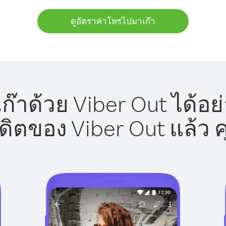
ดูอัตราค่าโทรไปมาเก๊า
๊าด้วย Viber Out ได้อย
รดิตของ Viber Out แล้ว