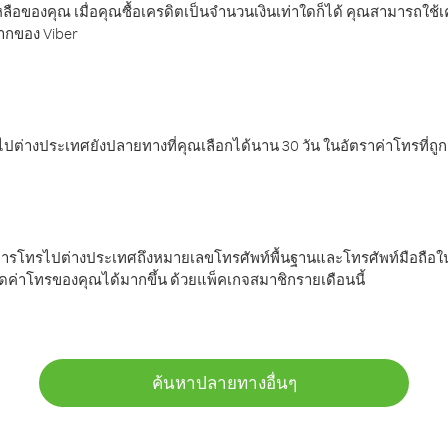
ลือของคุณ เมื่อคุณซื้อเครดิตเป็นจำนวนเงินเท่าใดก็ได้ คุณสามารถใช้
มากของ Viber
ต่างประเทศยังปลายทางที่คุณเลือกได้นาน 30 วัน ในอัตราค่าโทรที่ถู
การโทรไปต่างประเทศถึงหมายเลขโทรศัพท์พื้นฐานและโทรศัพท์มือถือใน
ค่าโทรของคุณได้มากขึ้น ด้วยแพ็คเกจสมาชิกรายเดือนนี้
ค้นหาปลายทางอื่นๆ