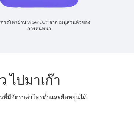
 "การโทรผ่าน Viber Out" จาก เมนูส่วนหัวของ
การสนทนา
ว ไปมาเก๊า
ี่มีอัตราค่าโทรต่ำและยืดหยุ่นได้