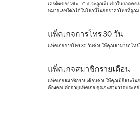
เครดิตของ Viber Out จะถูกเพิ่มเข้าในยอดคงเห
หมายเลขใดก็ได้ในโลกนี้ในอัตราค่าโทรที่ถูก
แพ็คเกจการโทร 30 วัน
แพ็คเกจการโทร 30 วันช่วยให้คุณสามารถโทรไป
แพ็คเกจสมาชิกรายเดือน
แพ็คเกจสมาชิกรายเดือนช่วยให้คุณมีอิสระใน
ต้องคอยต่ออายุแพ็คเกจ คุณจะสามารถประหยัด