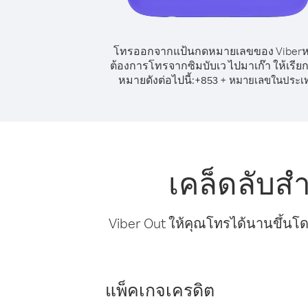
โทรออกจากแป้นกดหมายเลขของ Viber
ต้องการโทรจากซิมบับเว ไปมาเก๊า ให้เรีย
หมายดังต่อไปนี้:
+
+
853
หมายเลขในประเ
เคล็ดลับส
Viber Out ให้คุณโทรได้นานขึ้นโด
แพ็คเกจเครดิต