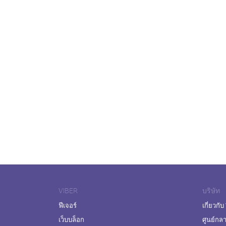
VIBER
บริษัท
ฟีเจอร์
เกี่ยวกับ
เว็บบล็อก
ศูนย์กล