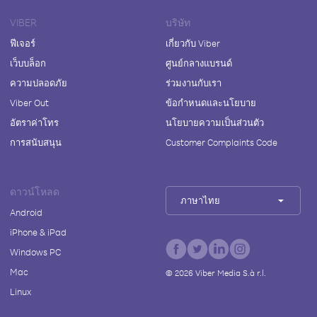
VIBER
บริษัท
ฟีเจอร์
เกี่ยวกับ Viber
เว็บบล็อก
ศูนย์กลางแบรนด์
ความปลอดภัย
ร่วมงานกับเรา
Viber Out
ข้อกำหนดและนโยบาย
อัตราค่าโทร
นโยบายความเป็นส่วนตัว
การสนับสนุน
Customer Complaints Code
ดาวน์โหลด
ภาษาไทย
Android
iPhone & iPad
Windows PC
Mac
©
2026
Viber Media S.à r.l.
Linux