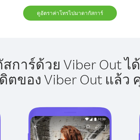
ดูอัตราค่าโทรไปมาดากัสการ์
การ์ด้วย Viber Out ได
รดิตของ Viber Out แล้ว