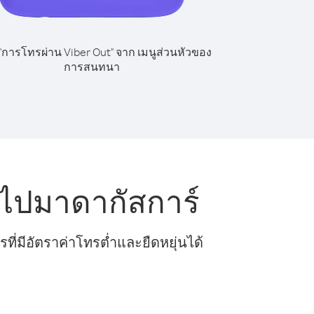
 "การโทรผ่าน Viber Out" จาก เมนูส่วนหัวของ
การสนทนา
ไปมาดากัสการ์
ี่มีอัตราค่าโทรต่ำและยืดหยุ่นได้