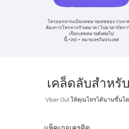
โทรออกจากแป้นกดหมายเลขของ Viber
ต้องการโทรจากกัวเตมาลา ไปมาดากัสการ์
เรียกเลขหมายดังต่อไป
นี้:
+
+
261
หมายเลขในประเทศ
เคล็ดลับสำหร
Viber Out ให้คุณโทรได้นานขึ้นโด
แพ็คเกจเครดิต