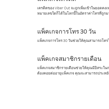
เครดิตของ Viber Out จะถูกเพิ่มเข้าในยอดคงเห
หมายเลขใดก็ได้ในโลกนี้ในอัตราค่าโทรที่ถูก
แพ็คเกจการโทร 30 วัน
แพ็คเกจการโทร 30 วันช่วยให้คุณสามารถโทรไป
แพ็คเกจสมาชิกรายเดือน
แพ็คเกจสมาชิกรายเดือนช่วยให้คุณมีอิสระใน
ต้องคอยต่ออายุแพ็คเกจ คุณจะสามารถประหยัด