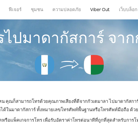
ฟีเจอร์
ชุมชน
ความปลอดภัย
Viber Out
เว็บบล็อก
ทรไปมาดากัสการ์ จาก
่ไหน คุณก็สามารถโทรด้วยคุณภาพเสียงที่ดีจากกัวเตมาลา ไปมาดากัสการ์
ในมาดากัสการ์ ทั้งหมายเลขโทรศัพท์พื้นฐานหรือโทรศัพท์มือถือ ด้วยรา
ตหรือแพ็คเกจการโทร เพื่อรับอัตราค่าโทรต่อนาทีที่ถูกที่สุดสำหรับกา