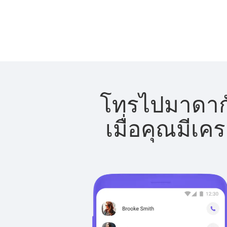
โทรไปมาดากัส
เมื่อคุณมีเค