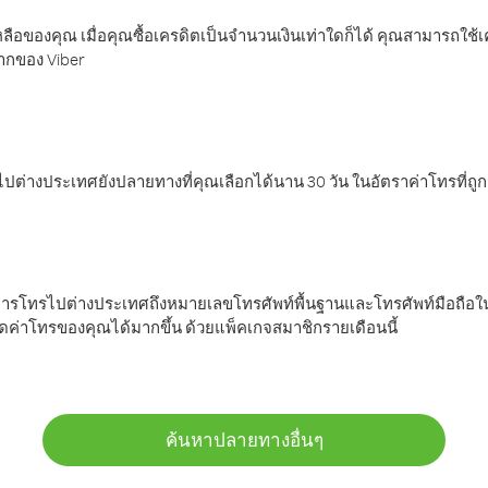
ลือของคุณ เมื่อคุณซื้อเครดิตเป็นจำนวนเงินเท่าใดก็ได้ คุณสามารถใช้
มากของ Viber
ต่างประเทศยังปลายทางที่คุณเลือกได้นาน 30 วัน ในอัตราค่าโทรที่ถู
การโทรไปต่างประเทศถึงหมายเลขโทรศัพท์พื้นฐานและโทรศัพท์มือถือใน
ค่าโทรของคุณได้มากขึ้น ด้วยแพ็คเกจสมาชิกรายเดือนนี้
ค้นหาปลายทางอื่นๆ