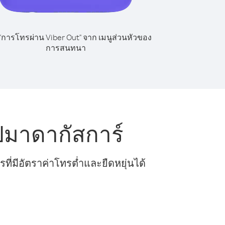
 "การโทรผ่าน Viber Out" จาก เมนูส่วนหัวของ
การสนทนา
ปมาดากัสการ์
ี่มีอัตราค่าโทรต่ำและยืดหยุ่นได้