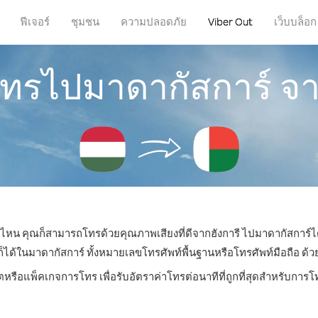
ฟีเจอร์
ชุมชน
ความปลอดภัย
Viber Out
เว็บบล็อก
โทรไปมาดากัสการ์ จา
ที่ไหน คุณก็สามารถโทรด้วยคุณภาพเสียงที่ดีจากฮังการี ไปมาดากัสการ์ได
ในมาดากัสการ์ ทั้งหมายเลขโทรศัพท์พื้นฐานหรือโทรศัพท์มือถือ ด้วยร
ตหรือแพ็คเกจการโทร เพื่อรับอัตราค่าโทรต่อนาทีที่ถูกที่สุดสำหรับกา