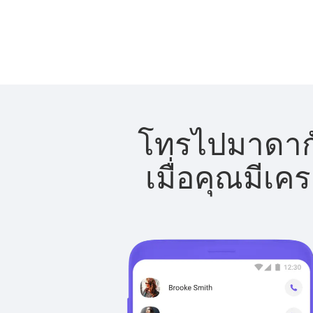
โทรไปมาดากัส
เมื่อคุณมีเค