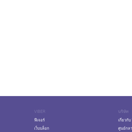
VIBER
บริษัท
ฟีเจอร์
เกี่ยวกับ
เว็บบล็อก
ศูนย์กล