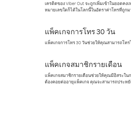
เครดิตของ Viber Out จะถูกเพิ่มเข้าในยอดคงเห
หมายเลขใดก็ได้ในโลกนี้ในอัตราค่าโทรที่ถูก
แพ็คเกจการโทร 30 วัน
แพ็คเกจการโทร 30 วันช่วยให้คุณสามารถโทรไป
แพ็คเกจสมาชิกรายเดือน
แพ็คเกจสมาชิกรายเดือนช่วยให้คุณมีอิสระใน
ต้องคอยต่ออายุแพ็คเกจ คุณจะสามารถประหยัด