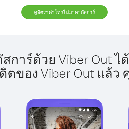
ดูอัตราค่าโทรไปมาดากัสการ์
การ์ด้วย Viber Out ได
รดิตของ Viber Out แล้ว