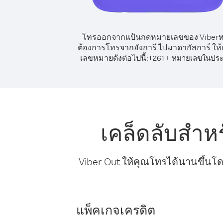
โทรออกจากแป้นกดหมายเลขของ Viber
ต้องการโทรจากฮังการี ไปมาดากัสการ์ ให้
เลขหมายดังต่อไปนี้:
+
+
261
หมายเลขในประ
เคล็ดลับสำห
Viber Out ให้คุณโทรได้นานขึ้นโด
แพ็คเกจเครดิต