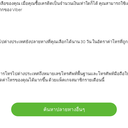
ลือของคุณ เมื่อคุณซื้อเครดิตเป็นจำนวนเงินเท่าใดก็ได้ คุณสามารถใช้
มากของ Viber
ต่างประเทศยังปลายทางที่คุณเลือกได้นาน 30 วัน ในอัตราค่าโทรที่ถู
การโทรไปต่างประเทศถึงหมายเลขโทรศัพท์พื้นฐานและโทรศัพท์มือถือใน
ค่าโทรของคุณได้มากขึ้น ด้วยแพ็คเกจสมาชิกรายเดือนนี้
ค้นหาปลายทางอื่นๆ