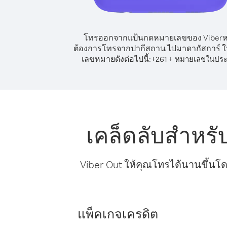
โทรออกจากแป้นกดหมายเลขของ Viber
ต้องการโทรจากปากีสถาน ไปมาดากัสการ์ ให
เลขหมายดังต่อไปนี้:
+
+
261
หมายเลขในประ
เคล็ดลับสำหร
Viber Out ให้คุณโทรได้นานขึ้นโด
แพ็คเกจเครดิต