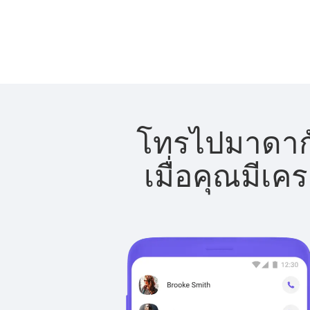
โทรไปมาดากัส
เมื่อคุณมีเค