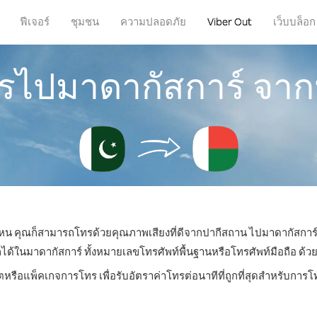
ฟีเจอร์
ชุมชน
ความปลอดภัย
Viber Out
เว็บบล็อก
ทรไปมาดากัสการ์ จา
ี่ไหน คุณก็สามารถโทรด้วยคุณภาพเสียงที่ดีจากปากีสถาน ไปมาดากัสการ์ไ
ในมาดากัสการ์ ทั้งหมายเลขโทรศัพท์พื้นฐานหรือโทรศัพท์มือถือ ด้วยรา
ตหรือแพ็คเกจการโทร เพื่อรับอัตราค่าโทรต่อนาทีที่ถูกที่สุดสำหรับกา