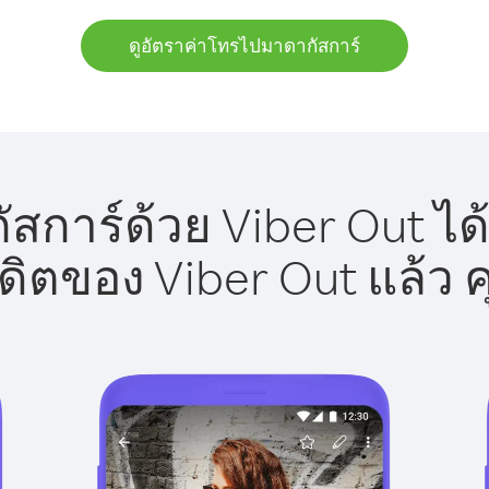
ดูอัตราค่าโทรไปมาดากัสการ์
การ์ด้วย Viber Out ได
รดิตของ Viber Out แล้ว