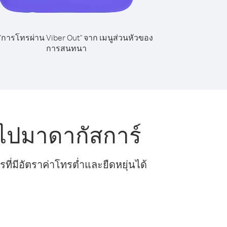
 "การโทรผ่าน Viber Out" จาก เมนูส่วนหัวของ
การสนทนา
ไปมาดากัสการ์
ี่มีอัตราค่าโทรต่ำและยืดหยุ่นได้