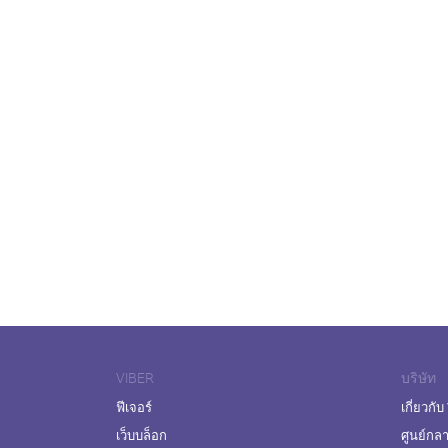
VIBER
บริษัท
ฟีเจอร์
เกี่ยวกับ
เว็บบล็อก
ศูนย์กล