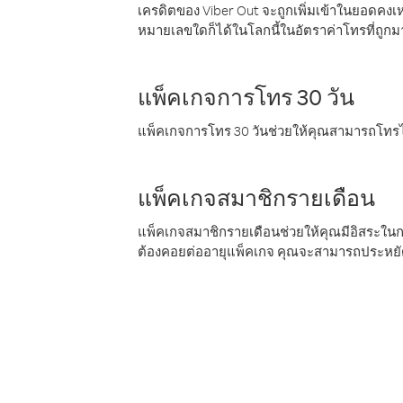
เครดิตของ Viber Out จะถูกเพิ่มเข้าในยอดคงเห
หมายเลขใดก็ได้ในโลกนี้ในอัตราค่าโทรที่ถูก
แพ็คเกจการโทร 30 วัน
แพ็คเกจการโทร 30 วันช่วยให้คุณสามารถโทรไป
แพ็คเกจสมาชิกรายเดือน
แพ็คเกจสมาชิกรายเดือนช่วยให้คุณมีอิสระใน
ต้องคอยต่ออายุแพ็คเกจ คุณจะสามารถประหยัด