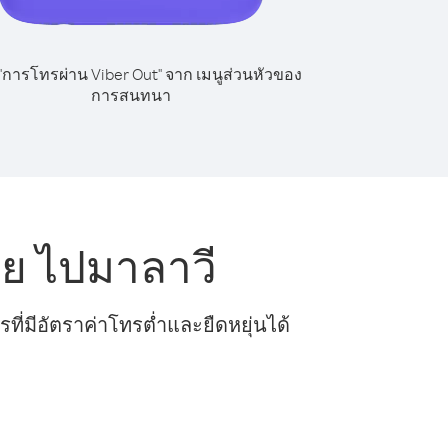
 "การโทรผ่าน Viber Out" จาก เมนูส่วนหัวของ
การสนทนา
ีย ไปมาลาวี
ี่มีอัตราค่าโทรต่ำและยืดหยุ่นได้