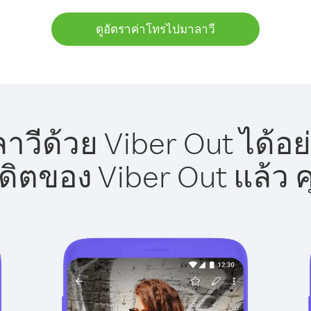
ดูอัตราค่าโทรไปมาลาวี
วีด้วย Viber Out ได้อย
รดิตของ Viber Out แล้ว