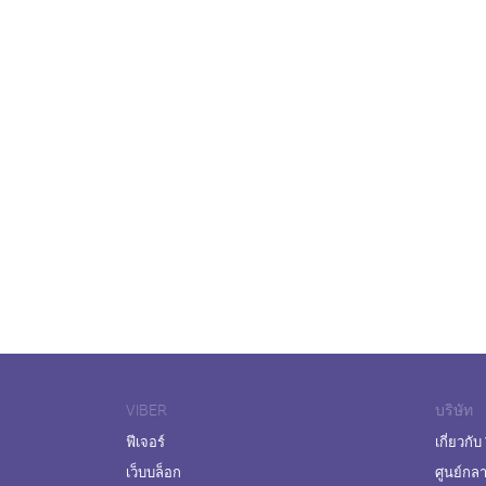
VIBER
บริษัท
ฟีเจอร์
เกี่ยวกับ
เว็บบล็อก
ศูนย์กล