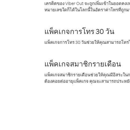
เครดิตของ Viber Out จะถูกเพิ่มเข้าในยอดคงเห
หมายเลขใดก็ได้ในโลกนี้ในอัตราค่าโทรที่ถูก
แพ็คเกจการโทร 30 วัน
แพ็คเกจการโทร 30 วันช่วยให้คุณสามารถโทรไป
แพ็คเกจสมาชิกรายเดือน
แพ็คเกจสมาชิกรายเดือนช่วยให้คุณมีอิสระใน
ต้องคอยต่ออายุแพ็คเกจ คุณจะสามารถประหยัด