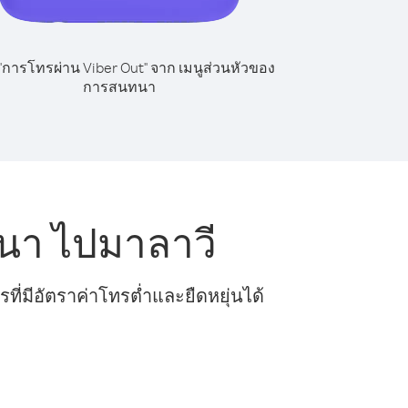
 "การโทรผ่าน Viber Out" จาก เมนูส่วนหัวของ
การสนทนา
นา ไปมาลาวี
ี่มีอัตราค่าโทรต่ำและยืดหยุ่นได้