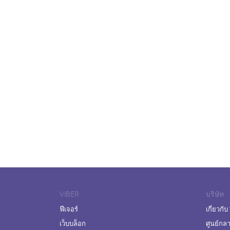
VIBER
บริษัท
ฟีเจอร์
เกี่ยวกับ
เว็บบล็อก
ศูนย์กล