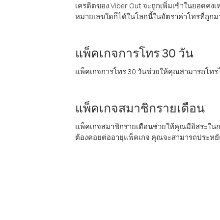
เครดิตของ Viber Out จะถูกเพิ่มเข้าในยอดคงเห
หมายเลขใดก็ได้ในโลกนี้ในอัตราค่าโทรที่ถูก
แพ็คเกจการโทร 30 วัน
แพ็คเกจการโทร 30 วันช่วยให้คุณสามารถโทรไป
แพ็คเกจสมาชิกรายเดือน
แพ็คเกจสมาชิกรายเดือนช่วยให้คุณมีอิสระใน
ต้องคอยต่ออายุแพ็คเกจ คุณจะสามารถประหยัด