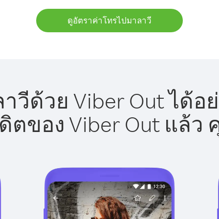
ดูอัตราค่าโทรไปมาลาวี
วีด้วย Viber Out ได้อย
รดิตของ Viber Out แล้ว