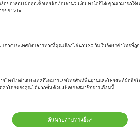
ลือของคุณ เมื่อคุณซื้อเครดิตเป็นจำนวนเงินเท่าใดก็ได้ คุณสามารถใช้
มากของ Viber
ต่างประเทศยังปลายทางที่คุณเลือกได้นาน 30 วัน ในอัตราค่าโทรที่ถู
การโทรไปต่างประเทศถึงหมายเลขโทรศัพท์พื้นฐานและโทรศัพท์มือถือใน
ค่าโทรของคุณได้มากขึ้น ด้วยแพ็คเกจสมาชิกรายเดือนนี้
ค้นหาปลายทางอื่นๆ