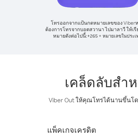
โทรออกจากแป้นกดหมายเลขของ Viber
ต้องการโทรจากบอตสวานา ไปมาลาวี ให้เรี
หมายดังต่อไปนี้:
+
+
265
หมายเลขในประเ
เคล็ดลับสำ
Viber Out ให้คุณโทรได้นานขึ้นโด
แพ็คเกจเครดิต