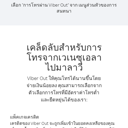
เลือก "การโทรผ่าน Viber Out" จาก เมนูส่วนหัวของการ
สนทนา
เคล็ดลับสำหรับการ
โทรจากเวเนซุเอลา
ไปมาลาวี
Viber Out ให้คุณโทรได้นานขึ้นโดย
จ่ายเงินน้อยลง คุณสามารถเลือกจาก
ตัวเลือกการโทรที่มีอัตราค่าโทรต่ำ
และยืดหยุ่นได้ของเรา:
แพ็คเกจเครดิต
เครดิตของ Viber Out จะถูกเพิ่มเข้าในยอดคงเหลือของคุณ