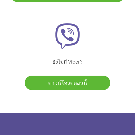
ยังไม่มี Viber?
ดาวน์โหลดตอนนี้