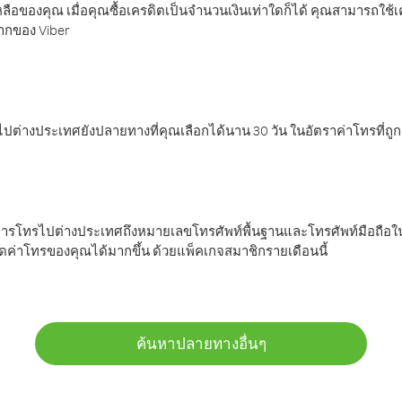
ลือของคุณ เมื่อคุณซื้อเครดิตเป็นจำนวนเงินเท่าใดก็ได้ คุณสามารถใช้
มากของ Viber
ต่างประเทศยังปลายทางที่คุณเลือกได้นาน 30 วัน ในอัตราค่าโทรที่ถู
การโทรไปต่างประเทศถึงหมายเลขโทรศัพท์พื้นฐานและโทรศัพท์มือถือใน
ค่าโทรของคุณได้มากขึ้น ด้วยแพ็คเกจสมาชิกรายเดือนนี้
ค้นหาปลายทางอื่นๆ