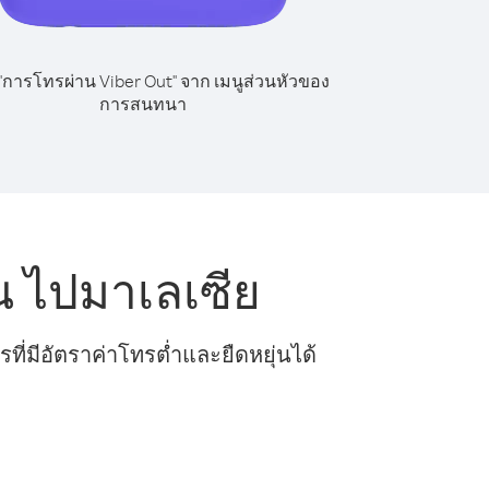
 "การโทรผ่าน Viber Out" จาก เมนูส่วนหัวของ
การสนทนา
 ไปมาเลเซีย
ี่มีอัตราค่าโทรต่ำและยืดหยุ่นได้