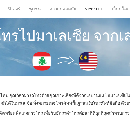
ฟีเจอร์
ชุมชน
ความปลอดภัย
Viber Out
เว็บบล็อก
รโทรไปมาเลเซีย จาก
่ที่ไหน คุณก็สามารถโทรด้วยคุณภาพเสียงที่ดีจากเลบานอน ไปมาเลเซียได้
ด้ในมาเลเซีย ทั้งหมายเลขโทรศัพท์พื้นฐานหรือโทรศัพท์มือถือ ด้วยราค
ดิตหรือแพ็คเกจการโทร เพื่อรับอัตราค่าโทรต่อนาทีที่ถูกที่สุดสำหรับก