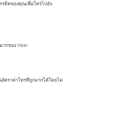
เครดิตของคุณเพื่อโทรไปยัง
กมากของ Viber
อัตราค่าโทรที่ถูกมากได้โดยไม่