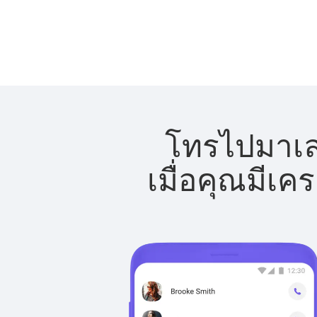
โทรไปมาเลเ
เมื่อคุณมีเค