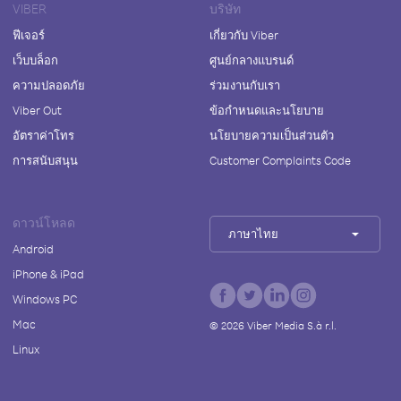
VIBER
บริษัท
ฟีเจอร์
เกี่ยวกับ Viber
เว็บบล็อก
ศูนย์กลางแบรนด์
ความปลอดภัย
ร่วมงานกับเรา
Viber Out
ข้อกำหนดและนโยบาย
อัตราค่าโทร
นโยบายความเป็นส่วนตัว
การสนับสนุน
Customer Complaints Code
ดาวน์โหลด
ภาษาไทย
Android
iPhone & iPad
Windows PC
Mac
©
2026
Viber Media S.à r.l.
Linux