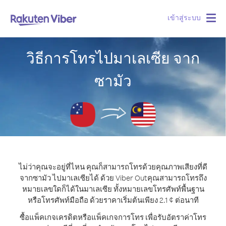
เข้าสู่ระบบ
Togg
navig
วิธีการโทรไปมาเลเซีย จาก
ซามัว
ไม่ว่าคุณจะอยู่ที่ไหน คุณก็สามารถโทรด้วยคุณภาพเสียงที่ดี
จากซามัว ไปมาเลเซียได้ ด้วย Viber Out
คุณสามารถโทรถึง
หมายเลขใดก็ได้ในมาเลเซีย ทั้งหมายเลขโทรศัพท์พื้นฐาน
หรือโทรศัพท์มือถือ ด้วยราคาเริ่มต้นเพียง 2.1 ¢ ต่อนาที
ซื้อแพ็คเกจเครดิตหรือแพ็คเกจการโทร เพื่อรับอัตราค่าโทร