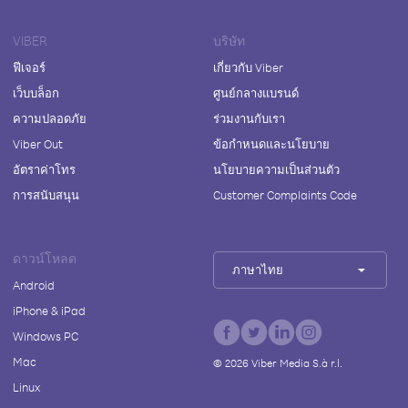
VIBER
บริษัท
ฟีเจอร์
เกี่ยวกับ Viber
เว็บบล็อก
ศูนย์กลางแบรนด์
ความปลอดภัย
ร่วมงานกับเรา
Viber Out
ข้อกำหนดและนโยบาย
อัตราค่าโทร
นโยบายความเป็นส่วนตัว
การสนับสนุน
Customer Complaints Code
ดาวน์โหลด
ภาษาไทย
Android
iPhone & iPad
Windows PC
Mac
©
2026
Viber Media S.à r.l.
Linux