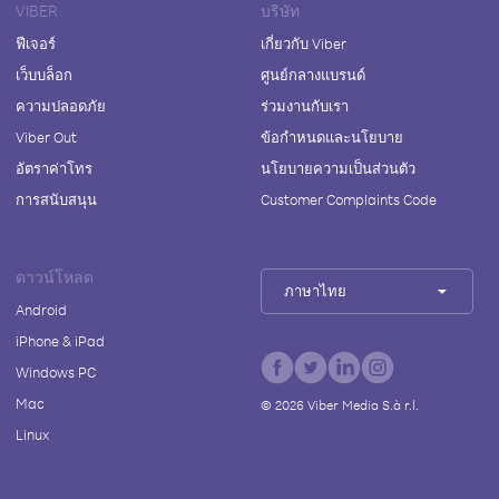
VIBER
บริษัท
ฟีเจอร์
เกี่ยวกับ Viber
เว็บบล็อก
ศูนย์กลางแบรนด์
ความปลอดภัย
ร่วมงานกับเรา
Viber Out
ข้อกำหนดและนโยบาย
อัตราค่าโทร
นโยบายความเป็นส่วนตัว
การสนับสนุน
Customer Complaints Code
ดาวน์โหลด
ภาษาไทย
Android
iPhone & iPad
Windows PC
Mac
©
2026
Viber Media S.à r.l.
Linux