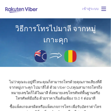
เข้าสู่ระบบ
Togg
navig
วิธีการโทรไปมาลี จากหมู่
เกาะคุก
ไม่ว่าคุณจะอยู่ที่ไหน คุณก็สามารถโทรด้วยคุณภาพเสียงที่ดี
จากหมู่เกาะคุก ไปมาลีได้ ด้วย Viber Out
คุณสามารถโทรถึง
หมายเลขใดก็ได้ในมาลี ทั้งหมายเลขโทรศัพท์พื้นฐานหรือ
โทรศัพท์มือถือ ด้วยราคาเริ่มต้นเพียง 19.0 ¢ ต่อนาที
ซื้อแพ็คเกจเครดิตหรือแพ็คเกจการโทร เพื่อรับอัตราค่าโทร