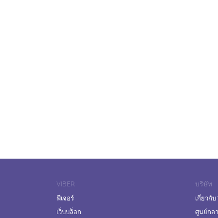
VIBER
บริษัท
ฟีเจอร์
เกี่ยวกับ
เว็บบล็อก
ศูนย์กล