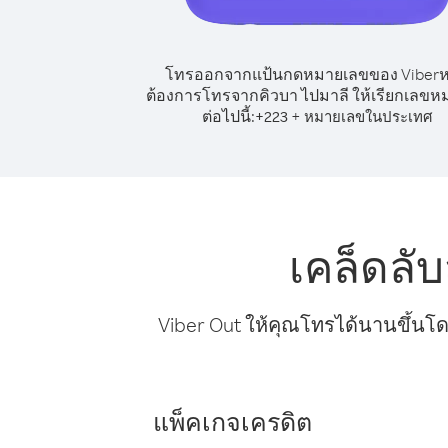
โทรออกจากแป้นกดหมายเลขของ Viber
ต้องการโทรจากคิวบา ไปมาลี ให้เรียกเลขห
ต่อไปนี้:
+
+
223
หมายเลขในประเทศ
เคล็ดลั
Viber Out ให้คุณโทรได้นานขึ้นโด
แพ็คเกจเครดิต