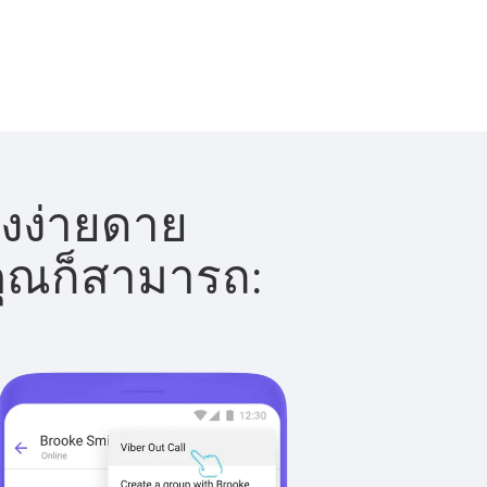
างง่ายดาย
 คุณก็สามารถ: