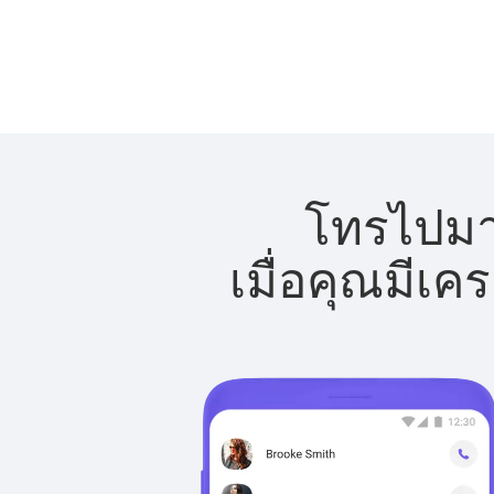
โทรไปมาล
เมื่อคุณมีเค