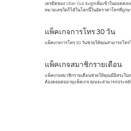
เครดิตของ Viber Out จะถูกเพิ่มเข้าในยอดคงเห
หมายเลขใดก็ได้ในโลกนี้ในอัตราค่าโทรที่ถูก
แพ็คเกจการโทร 30 วัน
แพ็คเกจการโทร 30 วันช่วยให้คุณสามารถโทรไป
แพ็คเกจสมาชิกรายเดือน
แพ็คเกจสมาชิกรายเดือนช่วยให้คุณมีอิสระใน
ต้องคอยต่ออายุแพ็คเกจ คุณจะสามารถประหยัด