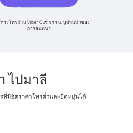
 "การโทรผ่าน Viber Out" จาก เมนูส่วนหัวของ
การสนทนา
า ไปมาลี
ี่มีอัตราค่าโทรต่ำและยืดหยุ่นได้