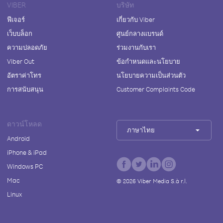
VIBER
บริษัท
ฟีเจอร์
เกี่ยวกับ Viber
เว็บบล็อก
ศูนย์กลางแบรนด์
ความปลอดภัย
ร่วมงานกับเรา
Viber Out
ข้อกำหนดและนโยบาย
อัตราค่าโทร
นโยบายความเป็นส่วนตัว
การสนับสนุน
Customer Complaints Code
ดาวน์โหลด
ภาษาไทย
Android
iPhone & iPad
Windows PC
Mac
©
2026
Viber Media S.à r.l.
Linux