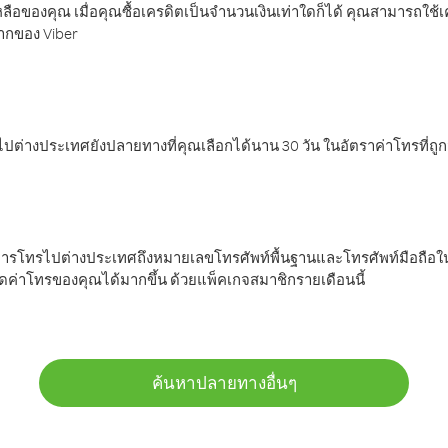
ลือของคุณ เมื่อคุณซื้อเครดิตเป็นจำนวนเงินเท่าใดก็ได้ คุณสามารถใช้
มากของ Viber
ต่างประเทศยังปลายทางที่คุณเลือกได้นาน 30 วัน ในอัตราค่าโทรที่ถู
การโทรไปต่างประเทศถึงหมายเลขโทรศัพท์พื้นฐานและโทรศัพท์มือถือใน
ค่าโทรของคุณได้มากขึ้น ด้วยแพ็คเกจสมาชิกรายเดือนนี้
ค้นหาปลายทางอื่นๆ