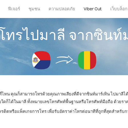
ฟีเจอร์
ชุมชน
ความปลอดภัย
Viber Out
เว็บบล็อก
รโทรไปมาลี จากซินท์ม
่ที่ไหน คุณก็สามารถโทรด้วยคุณภาพเสียงที่ดีจากซินท์มาร์เทิน ไปมาลีได้
็ได้ในมาลี ทั้งหมายเลขโทรศัพท์พื้นฐานหรือโทรศัพท์มือถือ ด้วยราคาเร
ครดิตหรือแพ็คเกจการโทร เพื่อรับอัตราค่าโทรต่อนาทีที่ถูกที่สุดสำหรั