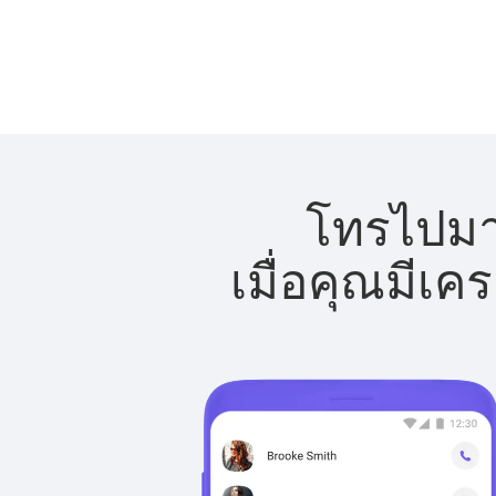
โทรไปมาล
เมื่อคุณมีเค