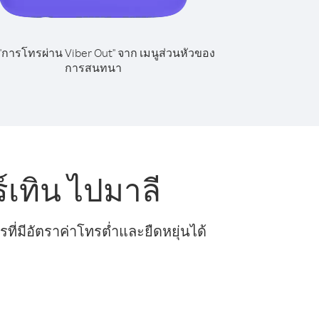
 "การโทรผ่าน Viber Out" จาก เมนูส่วนหัวของ
การสนทนา
เทิน ไปมาลี
ี่มีอัตราค่าโทรต่ำและยืดหยุ่นได้