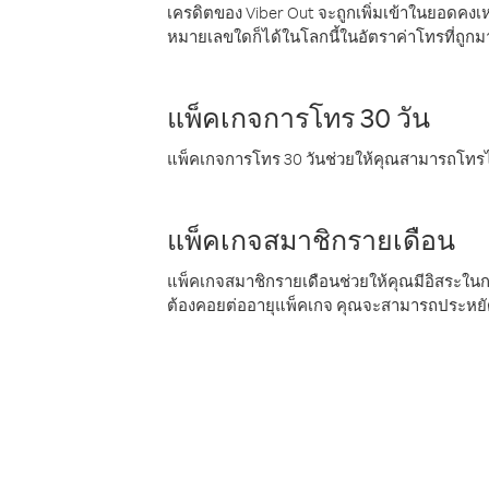
เครดิตของ Viber Out จะถูกเพิ่มเข้าในยอดคงเห
หมายเลขใดก็ได้ในโลกนี้ในอัตราค่าโทรที่ถูก
แพ็คเกจการโทร 30 วัน
แพ็คเกจการโทร 30 วันช่วยให้คุณสามารถโทรไป
แพ็คเกจสมาชิกรายเดือน
แพ็คเกจสมาชิกรายเดือนช่วยให้คุณมีอิสระใน
ต้องคอยต่ออายุแพ็คเกจ คุณจะสามารถประหยัด