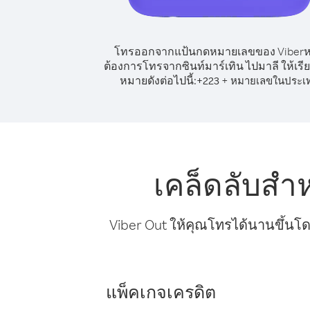
โทรออกจากแป้นกดหมายเลขของ Viber
ต้องการโทรจากซินท์มาร์เทิน ไปมาลี ให้เรี
หมายดังต่อไปนี้:
+
+
223
หมายเลขในประเ
เคล็ดลับสำ
Viber Out ให้คุณโทรได้นานขึ้นโด
แพ็คเกจเครดิต