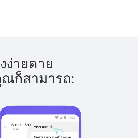
างง่ายดาย
 คุณก็สามารถ: