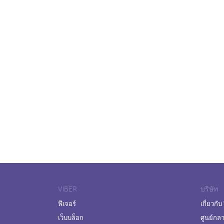
VIBER
บริษัท
ฟีเจอร์
เกี่ยวกับ
เว็บบล็อก
ศูนย์กล