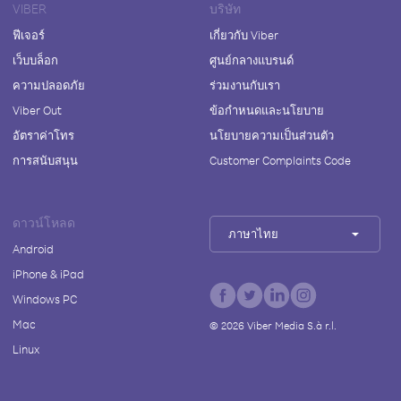
VIBER
บริษัท
ฟีเจอร์
เกี่ยวกับ Viber
เว็บบล็อก
ศูนย์กลางแบรนด์
ความปลอดภัย
ร่วมงานกับเรา
Viber Out
ข้อกำหนดและนโยบาย
อัตราค่าโทร
นโยบายความเป็นส่วนตัว
การสนับสนุน
Customer Complaints Code
ดาวน์โหลด
ภาษาไทย
Android
iPhone & iPad
Windows PC
Mac
©
2026
Viber Media S.à r.l.
Linux