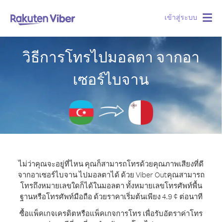
เข้าสู่ระบบ
Togg
navig
วิธีการโทรไปมอลตา จากอา
เซอร์ไบจาน
ไม่ว่าคุณจะอยู่ที่ไหน คุณก็สามารถโทรด้วยคุณภาพเสียงที่ดี
จากอาเซอร์ไบจาน ไปมอลตาได้ ด้วย Viber Out
คุณสามารถ
โทรถึงหมายเลขใดก็ได้ในมอลตา ทั้งหมายเลขโทรศัพท์พื้น
ฐานหรือโทรศัพท์มือถือ ด้วยราคาเริ่มต้นเพียง 4.9 ¢ ต่อนาที
ซื้อแพ็คเกจเครดิตหรือแพ็คเกจการโทร เพื่อรับอัตราค่าโทร