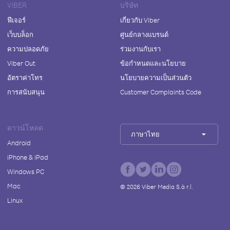
VIBER
บริษัท
ฟีเจอร์
เกี่ยวกับ Viber
เว็บบล็อก
ศูนย์กลางแบรนด์
ความปลอดภัย
ร่วมงานกับเรา
Viber Out
ข้อกำหนดและนโยบาย
อัตราค่าโทร
นโยบายความเป็นส่วนตัว
การสนับสนุน
Customer Complaints Code
ดาวน์โหลด
ภาษาไทย
Android
iPhone & iPad
Windows PC
Mac
©
2026
Viber Media S.à r.l.
Linux