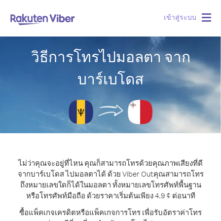
เข้าสู่ระบบ
Togg
navig
วิธีการโทรไปมอลตา จาก
บาร์เบโดส
ไม่ว่าคุณจะอยู่ที่ไหน คุณก็สามารถโทรด้วยคุณภาพเสียงที่ดี
จากบาร์เบโดส ไปมอลตาได้ ด้วย Viber Out
คุณสามารถโทร
ถึงหมายเลขใดก็ได้ในมอลตา ทั้งหมายเลขโทรศัพท์พื้นฐาน
หรือโทรศัพท์มือถือ ด้วยราคาเริ่มต้นเพียง 4.9 ¢ ต่อนาที
ซื้อแพ็คเกจเครดิตหรือแพ็คเกจการโทร เพื่อรับอัตราค่าโทร