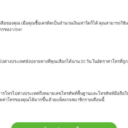
ลือของคุณ เมื่อคุณซื้อเครดิตเป็นจำนวนเงินเท่าใดก็ได้ คุณสามารถใช้
มากของ Viber
ต่างประเทศยังปลายทางที่คุณเลือกได้นาน 30 วัน ในอัตราค่าโทรที่ถู
การโทรไปต่างประเทศถึงหมายเลขโทรศัพท์พื้นฐานและโทรศัพท์มือถือใน
ค่าโทรของคุณได้มากขึ้น ด้วยแพ็คเกจสมาชิกรายเดือนนี้