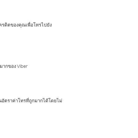
เครดิตของคุณเพื่อโทรไปยัง
กมากของ Viber
อัตราค่าโทรที่ถูกมากได้โดยไม่