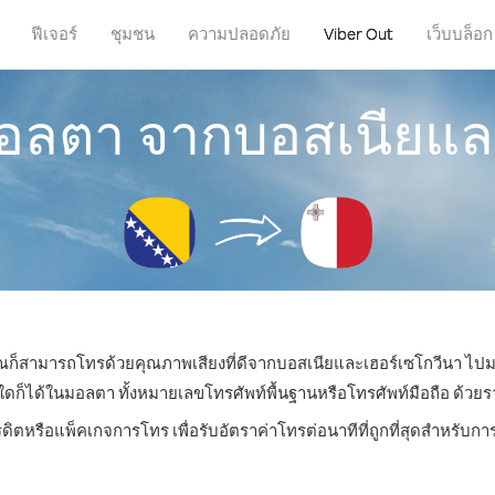
ฟีเจอร์
ชุมชน
ความปลอดภัย
Viber Out
เว็บบล็อก
อลตา จากบอสเนียแล
 คุณก็สามารถโทรด้วยคุณภาพเสียงที่ดีจากบอสเนียและเฮอร์เซโกวีนา ไปม
ได้ในมอลตา ทั้งหมายเลขโทรศัพท์พื้นฐานหรือโทรศัพท์มือถือ ด้วยราคา
รดิตหรือแพ็คเกจการโทร เพื่อรับอัตราค่าโทรต่อนาทีที่ถูกที่สุดสำหรั