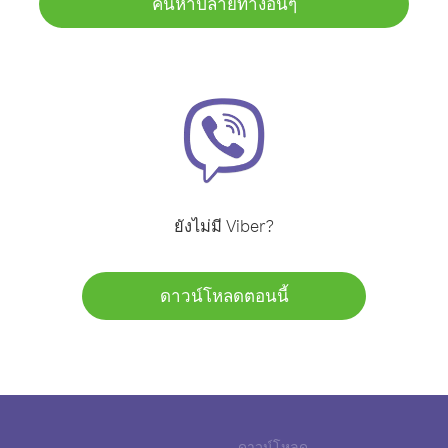
ค้นหาปลายทางอื่นๆ
ยังไม่มี Viber?
ดาวน์โหลดตอนนี้
ดาวน์โหลด