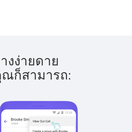
่างง่ายดาย
 คุณก็สามารถ: