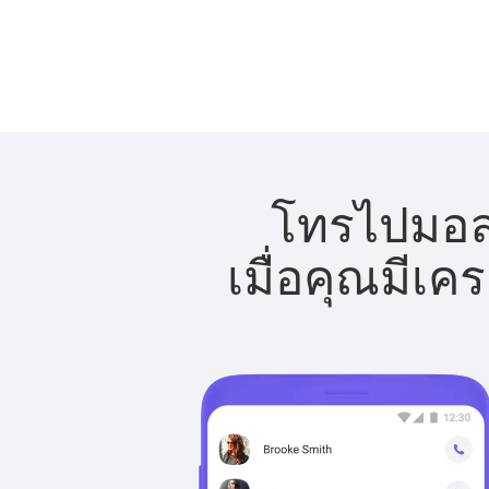
โทรไปมอลต
เมื่อคุณมีเค