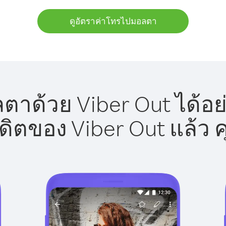
ดูอัตราค่าโทรไปมอลตา
าด้วย Viber Out ได้อย
รดิตของ Viber Out แล้ว