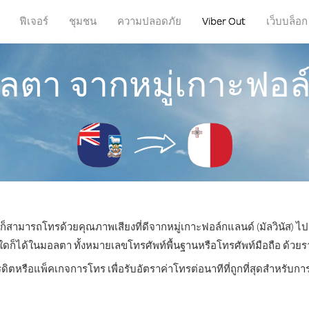
ฟีเจอร์
ชุมชน
ความปลอดภัย
Viber Out
เว็บบล็อก
ตา จากหมู่เกาะฟอล์ก
ุณก็สามารถโทรด้วยคุณภาพเสียงที่ดีจากหมู่เกาะฟอล์กแลนด์ (มัลวินัส) ไ
ได้ในมอลตา ทั้งหมายเลขโทรศัพท์พื้นฐานหรือโทรศัพท์มือถือ ด้วยราคา
รดิตหรือแพ็คเกจการโทร เพื่อรับอัตราค่าโทรต่อนาทีที่ถูกที่สุดสำหรั