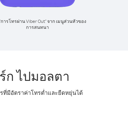
 "การโทรผ่าน Viber Out" จาก เมนูส่วนหัวของ
การสนทนา
ิร์ก ไปมอลตา
ี่มีอัตราค่าโทรต่ำและยืดหยุ่นได้