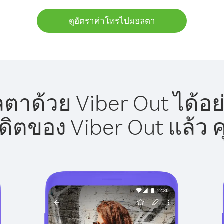
ดูอัตราค่าโทรไปมอลตา
าด้วย Viber Out ได้อย
รดิตของ Viber Out แล้ว