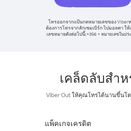
โทรออกจากแป้นกดหมายเลขของ Viber
ต้องการโทรจากลักเซมเบิร์ก ไปมอลตา ให้เ
เลขหมายดังต่อไปนี้:
+
+
356
หมายเลขในปร
เคล็ดลับสำห
Viber Out ให้คุณโทรได้นานขึ้นโด
แพ็คเกจเครดิต