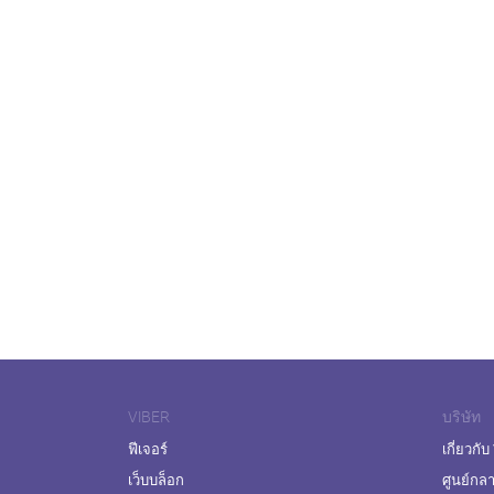
VIBER
บริษัท
ฟีเจอร์
เกี่ยวกับ
เว็บบล็อก
ศูนย์กล