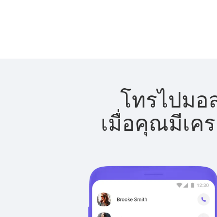
โทรไปมอลต
เมื่อคุณมีเค