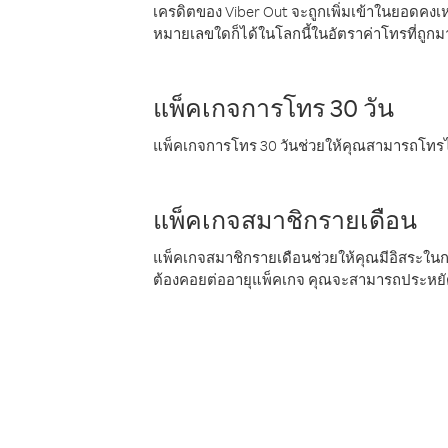
เครดิตของ Viber Out จะถูกเพิ่มเข้าในยอดคงเห
หมายเลขใดก็ได้ในโลกนี้ในอัตราค่าโทรที่ถูก
แพ็คเกจการโทร 30 วัน
แพ็คเกจการโทร 30 วันช่วยให้คุณสามารถโทรไป
แพ็คเกจสมาชิกรายเดือน
แพ็คเกจสมาชิกรายเดือนช่วยให้คุณมีอิสระใน
ต้องคอยต่ออายุแพ็คเกจ คุณจะสามารถประหยัด