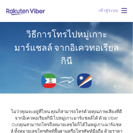
เข้าสู่ระบบ
Togg
navig
วิธีการโทรไปหมู่เกาะ
มาร์แชลล์ จากอิเควทอเรียล
กินี
ไม่ว่าคุณจะอยู่ที่ไหน คุณก็สามารถโทรด้วยคุณภาพเสียงที่ดี
จากอิเควทอเรียลกินี ไปหมู่เกาะมาร์แชลล์ได้ ด้วย Viber
Out
คุณสามารถโทรถึงหมายเลขใดก็ได้ในหมู่เกาะมาร์แชล
ล์ ทั้งหมายเลขโทรศัพท์พื้นฐานหรือโทรศัพท์มือถือ ด้วยราคา