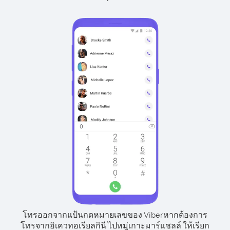
โทรออกจากแป้นกดหมายเลขของ Viber
หากต้องการ
โทรจากอิเควทอเรียลกินี ไปหมู่เกาะมาร์แชลล์ ให้เรียก