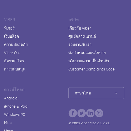
VIBER
บริษัท
ฟีเจอร์
เกี่ยวกับ Viber
เว็บบล็อก
ศูนย์กลางแบรนด์
ความปลอดภัย
ร่วมงานกับเรา
Viber Out
ข้อกำหนดและนโยบาย
อัตราค่าโทร
นโยบายความเป็นส่วนตัว
การสนับสนุน
Customer Complaints Code
ดาวน์โหลด
ภาษาไทย
Android
iPhone & iPad
Windows PC
Mac
©
2026
Viber Media S.à r.l.
Linux