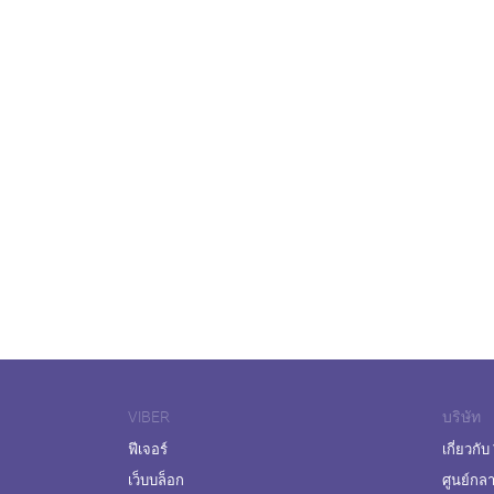
VIBER
บริษัท
ฟีเจอร์
เกี่ยวกับ
เว็บบล็อก
ศูนย์กล