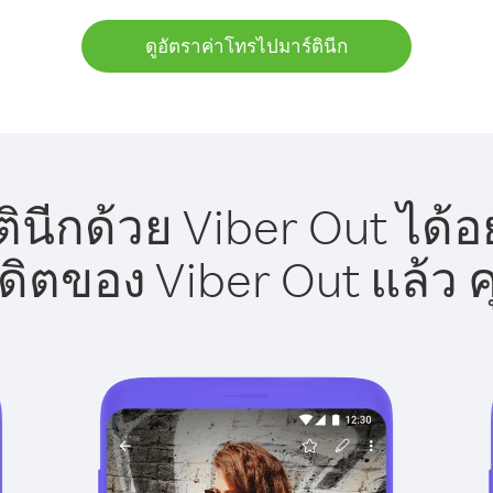
ดูอัตราค่าโทรไปมาร์ตินีก
ินีกด้วย Viber Out ได้อ
รดิตของ Viber Out แล้ว