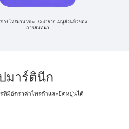
 "การโทรผ่าน Viber Out" จาก เมนูส่วนหัวของ
การสนทนา
ปมาร์ตินีก
ี่มีอัตราค่าโทรต่ำและยืดหยุ่นได้