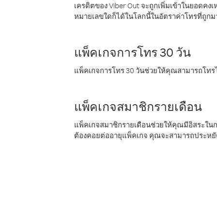
เครดิตของ Viber Out จะถูกเพิ่มเข้าในยอดคงเห
หมายเลขใดก็ได้ในโลกนี้ในอัตราค่าโทรที่ถูก
แพ็คเกจการโทร 30 วัน
แพ็คเกจการโทร 30 วันช่วยให้คุณสามารถโทรไป
แพ็คเกจสมาชิกรายเดือน
แพ็คเกจสมาชิกรายเดือนช่วยให้คุณมีอิสระใน
ต้องคอยต่ออายุแพ็คเกจ คุณจะสามารถประหยัด