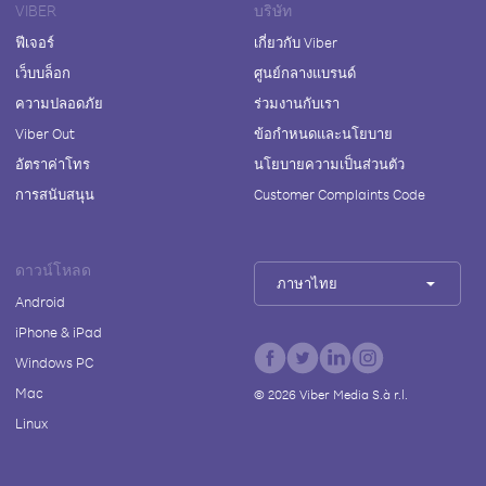
VIBER
บริษัท
ฟีเจอร์
เกี่ยวกับ Viber
เว็บบล็อก
ศูนย์กลางแบรนด์
ความปลอดภัย
ร่วมงานกับเรา
Viber Out
ข้อกำหนดและนโยบาย
อัตราค่าโทร
นโยบายความเป็นส่วนตัว
การสนับสนุน
Customer Complaints Code
ดาวน์โหลด
ภาษาไทย
Android
iPhone & iPad
Windows PC
Mac
©
2026
Viber Media S.à r.l.
Linux