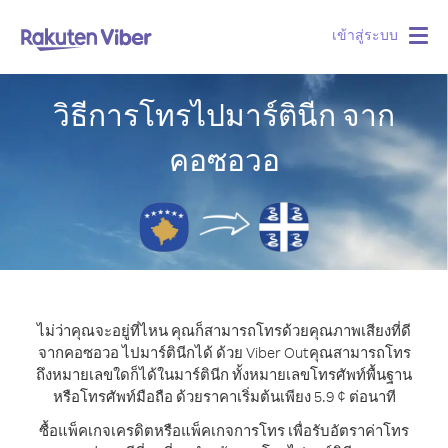
เข้าสู่ระบบ
Togg
navig
วิธีการโทรไปมาร์ตินีก จาก
คอซอวอ
ไม่ว่าคุณจะอยู่ที่ไหน คุณก็สามารถโทรด้วยคุณภาพเสียงที่ดี
จากคอซอวอ ไปมาร์ตินีกได้ ด้วย Viber Out
คุณสามารถโทร
ถึงหมายเลขใดก็ได้ในมาร์ตินีก ทั้งหมายเลขโทรศัพท์พื้นฐาน
หรือโทรศัพท์มือถือ ด้วยราคาเริ่มต้นเพียง 5.9 ¢ ต่อนาที
ซื้อแพ็คเกจเครดิตหรือแพ็คเกจการโทร เพื่อรับอัตราค่าโทร