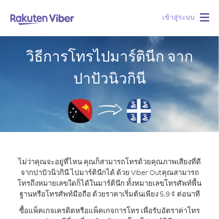
เข้าสู่ระบบ
Togg
navig
วิธีการโทรไปมาร์ตินีก จาก
ปาปัวนิวกินี
ไม่ว่าคุณจะอยู่ที่ไหน คุณก็สามารถโทรด้วยคุณภาพเสียงที่ดี
จากปาปัวนิวกินี ไปมาร์ตินีกได้ ด้วย Viber Out
คุณสามารถ
โทรถึงหมายเลขใดก็ได้ในมาร์ตินีก ทั้งหมายเลขโทรศัพท์พื้น
ฐานหรือโทรศัพท์มือถือ ด้วยราคาเริ่มต้นเพียง 5.9 ¢ ต่อนาที
ซื้อแพ็คเกจเครดิตหรือแพ็คเกจการโทร เพื่อรับอัตราค่าโทร