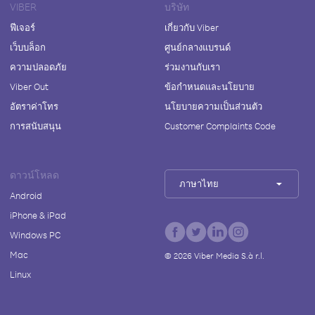
VIBER
บริษัท
ฟีเจอร์
เกี่ยวกับ Viber
เว็บบล็อก
ศูนย์กลางแบรนด์
ความปลอดภัย
ร่วมงานกับเรา
Viber Out
ข้อกำหนดและนโยบาย
อัตราค่าโทร
นโยบายความเป็นส่วนตัว
การสนับสนุน
Customer Complaints Code
ดาวน์โหลด
ภาษาไทย
Android
iPhone & iPad
Windows PC
Mac
©
2026
Viber Media S.à r.l.
Linux