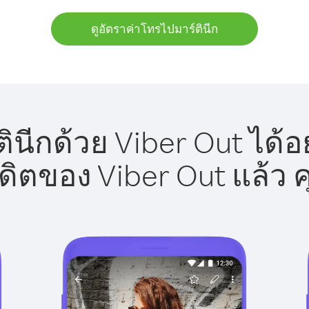
ดูอัตราค่าโทรไปมาร์ตินีก
ินีกด้วย Viber Out ได้อ
รดิตของ Viber Out แล้ว