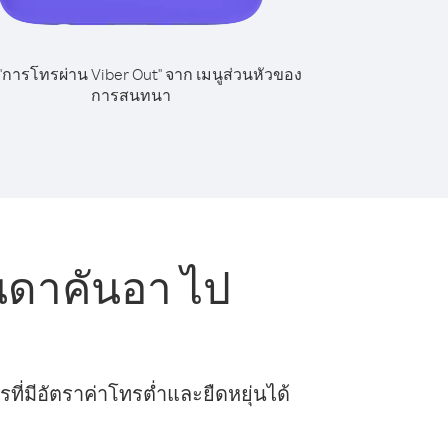
 "การโทรผ่าน Viber Out" จาก เมนูส่วนหัวของ
การสนทนา
นดาคันอา ไป
ี่มีอัตราค่าโทรต่ำและยืดหยุ่นได้