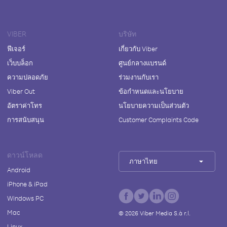
VIBER
บริษัท
ฟีเจอร์
เกี่ยวกับ Viber
เว็บบล็อก
ศูนย์กลางแบรนด์
ความปลอดภัย
ร่วมงานกับเรา
Viber Out
ข้อกำหนดและนโยบาย
อัตราค่าโทร
นโยบายความเป็นส่วนตัว
การสนับสนุน
Customer Complaints Code
ดาวน์โหลด
ภาษาไทย
Android
iPhone & iPad
Windows PC
Mac
©
2026
Viber Media S.à r.l.
Linux