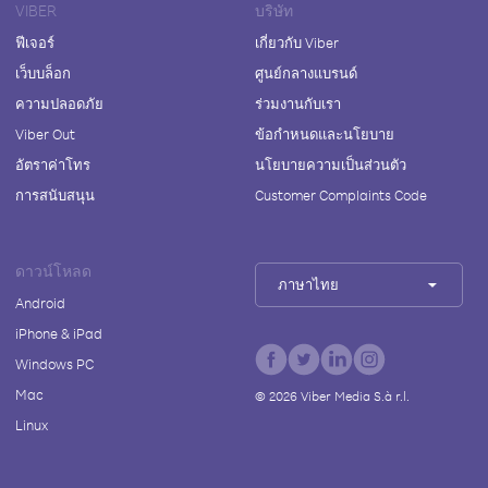
VIBER
บริษัท
ฟีเจอร์
เกี่ยวกับ Viber
เว็บบล็อก
ศูนย์กลางแบรนด์
ความปลอดภัย
ร่วมงานกับเรา
Viber Out
ข้อกำหนดและนโยบาย
อัตราค่าโทร
นโยบายความเป็นส่วนตัว
การสนับสนุน
Customer Complaints Code
ดาวน์โหลด
ภาษาไทย
Android
iPhone & iPad
Windows PC
Mac
©
2026
Viber Media S.à r.l.
Linux