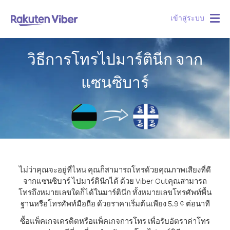
เข้าสู่ระบบ
Togg
navig
วิธีการโทรไปมาร์ตินีก จาก
แซนซิบาร์
ไม่ว่าคุณจะอยู่ที่ไหน คุณก็สามารถโทรด้วยคุณภาพเสียงที่ดี
จากแซนซิบาร์ ไปมาร์ตินีกได้ ด้วย Viber Out
คุณสามารถ
โทรถึงหมายเลขใดก็ได้ในมาร์ตินีก ทั้งหมายเลขโทรศัพท์พื้น
ฐานหรือโทรศัพท์มือถือ ด้วยราคาเริ่มต้นเพียง 5.9 ¢ ต่อนาที
ซื้อแพ็คเกจเครดิตหรือแพ็คเกจการโทร เพื่อรับอัตราค่าโทร