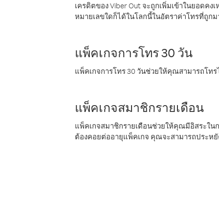
เครดิตของ Viber Out จะถูกเพิ่มเข้าในยอดคงเห
หมายเลขใดก็ได้ในโลกนี้ในอัตราค่าโทรที่ถูก
แพ็คเกจการโทร 30 วัน
แพ็คเกจการโทร 30 วันช่วยให้คุณสามารถโทรไป
แพ็คเกจสมาชิกรายเดือน
แพ็คเกจสมาชิกรายเดือนช่วยให้คุณมีอิสระใน
ต้องคอยต่ออายุแพ็คเกจ คุณจะสามารถประหยัด