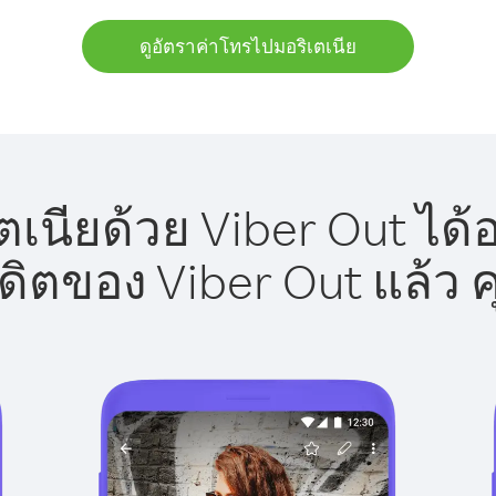
ดูอัตราค่าโทรไปมอริเตเนีย
เนียด้วย Viber Out ได้
รดิตของ Viber Out แล้ว