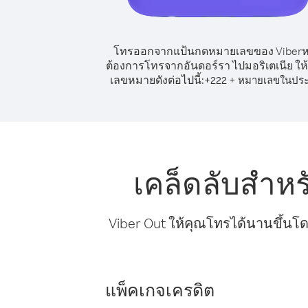
โทรออกจากแป้นกดหมายเลขของ Viber
ต้องการโทรจากอันดอร์รา ไปมอริเตเนีย ให้
เลขหมายดังต่อไปนี้:
+
+
222
หมายเลขในปร
เคล็ดลับสำห
Viber Out ให้คุณโทรได้นานขึ้นโด
แพ็คเกจเครดิต