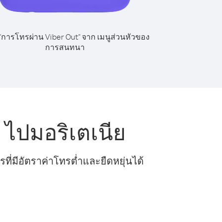
 "การโทรผ่าน Viber Out" จาก เมนูส่วนหัวของ
การสนทนา
ไปมอริเตเนีย
ี่มีอัตราค่าโทรต่ำและยืดหยุ่นได้