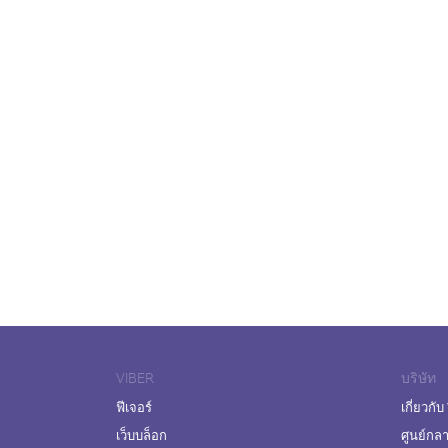
VIBER
บริษัท
ฟีเจอร์
เกี่ยวกับ
เว็บบล็อก
ศูนย์กล