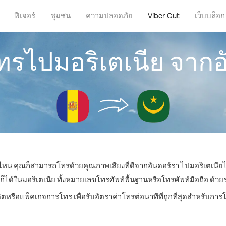
ฟีเจอร์
ชุมชน
ความปลอดภัย
Viber Out
เว็บบล็อก
โทรไปมอริเตเนีย จากอ
ี่ไหน คุณก็สามารถโทรด้วยคุณภาพเสียงที่ดีจากอันดอร์รา ไปมอริเตเนียไ
้ในมอริเตเนีย ทั้งหมายเลขโทรศัพท์พื้นฐานหรือโทรศัพท์มือถือ ด้วยราค
ิตหรือแพ็คเกจการโทร เพื่อรับอัตราค่าโทรต่อนาทีที่ถูกที่สุดสำหรับกา