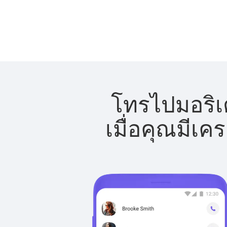
โทรไปมอริเต
เมื่อคุณมีเค