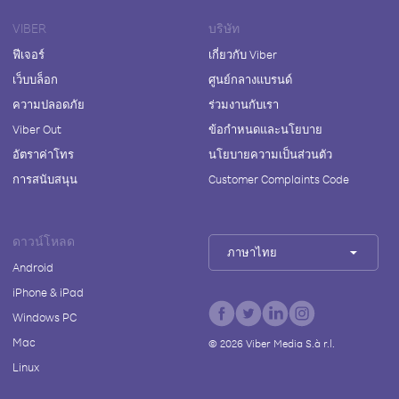
VIBER
บริษัท
ฟีเจอร์
เกี่ยวกับ Viber
เว็บบล็อก
ศูนย์กลางแบรนด์
ความปลอดภัย
ร่วมงานกับเรา
Viber Out
ข้อกำหนดและนโยบาย
อัตราค่าโทร
นโยบายความเป็นส่วนตัว
การสนับสนุน
Customer Complaints Code
ดาวน์โหลด
ภาษาไทย
Android
iPhone & iPad
Windows PC
Mac
©
2026
Viber Media S.à r.l.
Linux