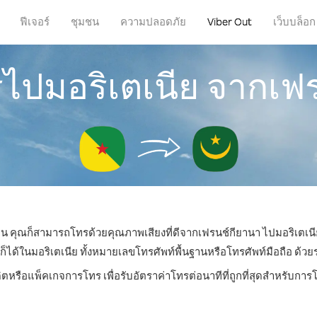
ฟีเจอร์
ชุมชน
ความปลอดภัย
Viber Out
เว็บบล็อก
รไปมอริเตเนีย จากเฟ
่ไหน คุณก็สามารถโทรด้วยคุณภาพเสียงที่ดีจากเฟรนช์กียานา ไปมอริเตเนีย
้ในมอริเตเนีย ทั้งหมายเลขโทรศัพท์พื้นฐานหรือโทรศัพท์มือถือ ด้วยราค
ิตหรือแพ็คเกจการโทร เพื่อรับอัตราค่าโทรต่อนาทีที่ถูกที่สุดสำหรับกา