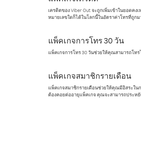
เครดิตของ Viber Out จะถูกเพิ่มเข้าในยอดคงเห
หมายเลขใดก็ได้ในโลกนี้ในอัตราค่าโทรที่ถูก
แพ็คเกจการโทร 30 วัน
แพ็คเกจการโทร 30 วันช่วยให้คุณสามารถโทรไป
แพ็คเกจสมาชิกรายเดือน
แพ็คเกจสมาชิกรายเดือนช่วยให้คุณมีอิสระใน
ต้องคอยต่ออายุแพ็คเกจ คุณจะสามารถประหยัด