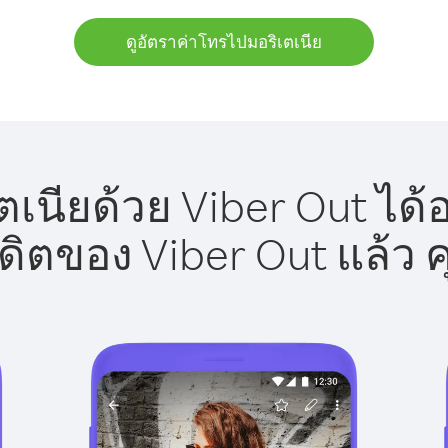
ดูอัตราค่าโทรไปมอริเตเนีย
เนียด้วย Viber Out ได้
รดิตของ Viber Out แล้ว