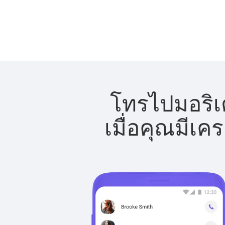
โทรไปมอริเต
เมื่อคุณมีเค