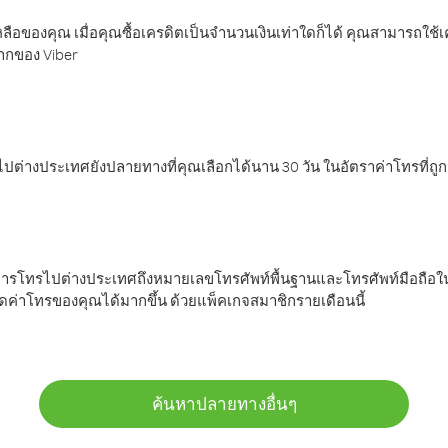
ลือของคุณ เมื่อคุณซื้อเครดิตเป็นจำนวนเงินเท่าใดก็ได้ คุณสามารถใช้
มากของ Viber
ต่างประเทศยังปลายทางที่คุณเลือกได้นาน 30 วัน ในอัตราค่าโทรที่ถู
การโทรไปต่างประเทศถึงหมายเลขโทรศัพท์พื้นฐานและโทรศัพท์มือถือใน
ค่าโทรของคุณได้มากขึ้น ด้วยแพ็คเกจสมาชิกรายเดือนนี้
ค้นหาปลายทางอื่นๆ