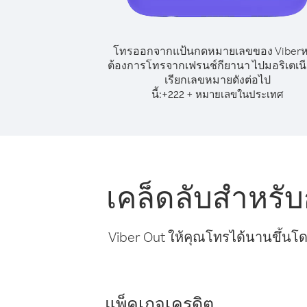
โทรออกจากแป้นกดหมายเลขของ Viber
ต้องการโทรจากเฟรนช์กียานา ไปมอริเตเนีย
เรียกเลขหมายดังต่อไป
นี้:
+
+
222
หมายเลขในประเทศ
เคล็ดลับสำหรั
Viber Out ให้คุณโทรได้นานขึ้นโด
แพ็คเกจเครดิต