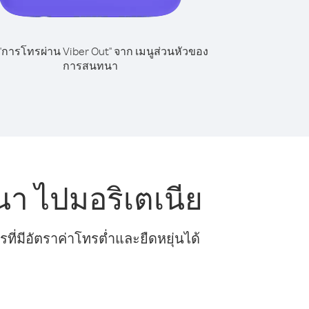
 "การโทรผ่าน Viber Out" จาก เมนูส่วนหัวของ
การสนทนา
า ไปมอริเตเนีย
ี่มีอัตราค่าโทรต่ำและยืดหยุ่นได้